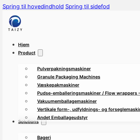
Spring til hovedindhold
Spring til sidefod
Hjem
Product
Pulverpakningsmaskiner
Granule Packaging Machines
Væskepakmaskiner
Pudse-emballeringsmaskiner / Flow wrappers 
Vakuumemballagemaskiner
Vertikale form-, udfyldnings- og forseglemaski
Andet Emballageudstyr
Solutions
Bageri