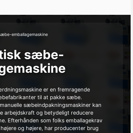
 sæbe-emballagemaskine
isk sæbe-
agemaskine
rdningsmaskine er en fremragende
befabrikanter til at pakke sæbe.
manuelle sæbeindpakningsmaskiner kan
te arbejdskraft og betydeligt reducere
ne. Efterhånden som folks emballagekrav
er højere og højere, har producenter brug