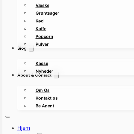
Væske
Grøntsager
Kød
Kaffe
Popcorn
Pulver
Blog
Kasse
Nyheder
About & Contact
Om Os
Kontakt os
Be Agent
Hjem