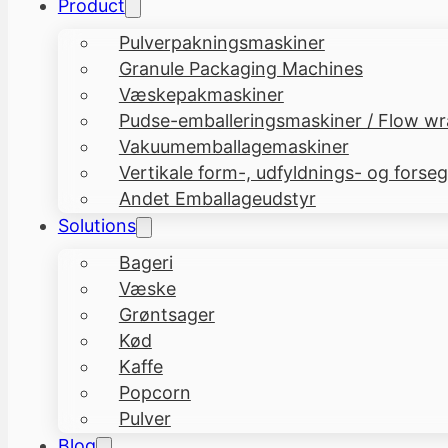
Product
Pulverpakningsmaskiner
Granule Packaging Machines
Væskepakmaskiner
Pudse-emballeringsmaskiner / Flow w
Vakuumemballagemaskiner
Vertikale form-, udfyldnings- og forse
Andet Emballageudstyr
Solutions
Bageri
Væske
Grøntsager
Kød
Kaffe
Popcorn
Pulver
Blog