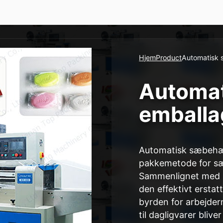
Hjem
Product
Automatisk
Automat
emball
Automatisk sæbehæ
pakkemetode for sæ
Sammenlignet med 
den effektivt erstat
byrden for arbejder
til dagligvarer bliv