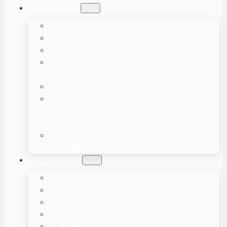
ПРОДУКТ
POWDER PACKING MACHINES
ГРАНУЛЬНАЯ УПАКОВОЧНАЯ ТЕХНИКА
МАШИНЫ ДЛЯ УПАКОВКИ ЖИДКОСТЕЙ
МАШИНЫ ДЛЯ УПАКОВКИ ПОДУШЕЧЕК /
ПОТОКОВЫЕ ОБЕРТКИ – HFFS
ВАКУУМНАЯ УПАКОВОЧНАЯ ТЕХНИКА
ВЕРТИКАЛЬНЫЕ МАШИНЫ ДЛЯ
ФОРМОВКИ, НАПОЛНЕНИЯ И
ЗАПЕЧАТЫВАНИЯ – VFFS
ДРУГОЕ ОБОРУДОВАНИЕ ДЛЯ
УПАКОВКИ
РЕШЕНИЯ
КОНДИТЕРСКАЯ
LIQUID
ОВОЩИ
МЯСО
КОФЕ