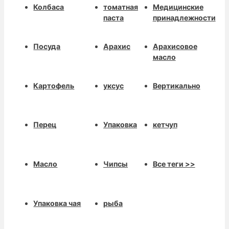
Колбаса
томатная
Медицинские
паста
принадлежности
Посуда
Арахис
Арахисовое
масло
Картофель
уксус
Вертикально
Перец
Упаковка
кетчуп
Масло
Чипсы
Все теги >>
Упаковка чая
рыба