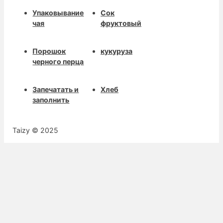
Упаковывание
Сок
чая
фруктовый
Порошок
кукуруза
черного перца
Запечатать и
Хлеб
заполнить
Taizy © 2025