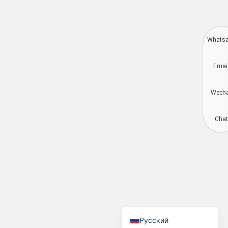
Whats
Deutsch
Emai
Aragonés
Dansk
Wech
Português do Brasil
简体中文
Chat
Kiswahili
العربية
Español
Français
English
Русский