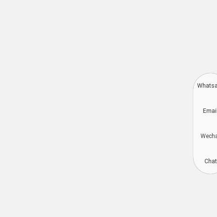
Whats
Deutsch
Emai
Aragonés
Dansk
Wech
Português do Brasil
简体中文
Chat
Русский
العربية
Español