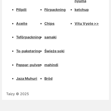
nyuma
Pilipili
Förpackning
ketchup
Aceite
Chips
Vitu Vyote >>
Teförpackning
samaki
Te-paketering
Świeże soki
Peppar-pulver
mahindi
Jaza Muhuri
Bröd
Taizy © 2025