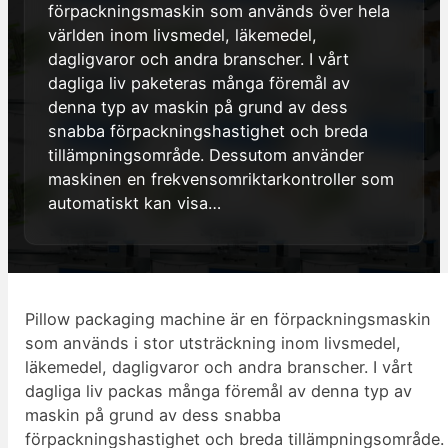
förpackningsmaskin som används över hela
världen inom livsmedel, läkemedel,
dagligvaror och andra branscher. I vårt
dagliga liv paketeras många föremål av
denna typ av maskin på grund av dess
snabba förpackningshastighet och breda
tillämpningsområde. Dessutom använder
maskinen en frekvensomriktarkontroller som
automatiskt kan visa…
Pillow packaging machine är en förpackningsmaskin
som används i stor utsträckning inom livsmedel,
läkemedel, dagligvaror och andra branscher. I vårt
dagliga liv packas många föremål av denna typ av
maskin på grund av dess snabba
förpackningshastighet och breda tillämpningsområde.