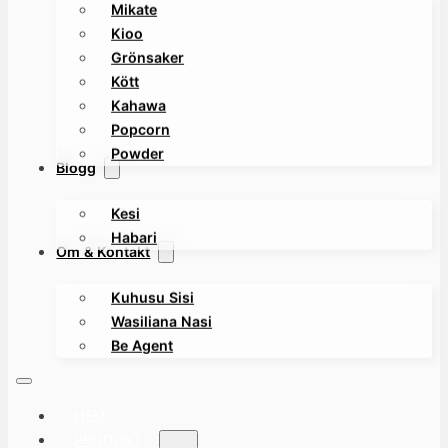
Mikate
Kioo
Grönsaker
Kött
Kahawa
Popcorn
Powder
Blogg
Kesi
Habari
Om & Kontakt
Kuhusu Sisi
Wasiliana Nasi
Be Agent
HEM
PRODUKT