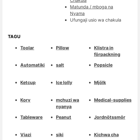
Chakula
Matunda / mboga na
Nyama
Ufungaji usio wa chakula
TAGU
Toolar
Pillow
Klistra in
förpackning
Automatiki
salt
Popsicle
Ketcup
Ice lolly
Mjölk
Korv
mchuzi wa
Medical-supplies
nyanya
Tableware
Peanut
Jordnötssmör
Viazi
siki
Kichwa cha