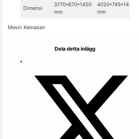
3770*670*1450
4020*745*1450
Dimensi
mm
mm
Mesin Kemasan
Dela detta inlägg