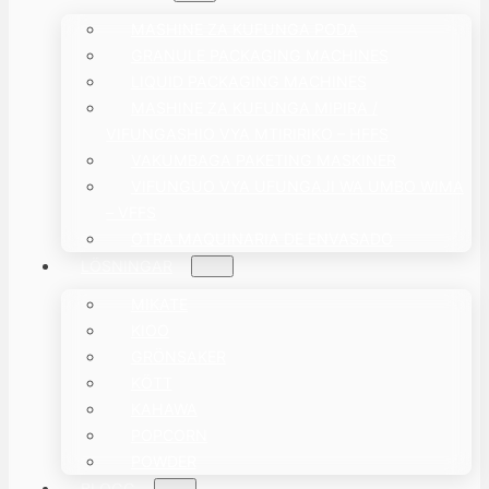
MASHINE ZA KUFUNGA PODA
GRANULE PACKAGING MACHINES
LIQUID PACKAGING MACHINES
MASHINE ZA KUFUNGA MIPIRA /
VIFUNGASHIO VYA MTIRIRIKO – HFFS
VAKUMBAGA PAKETING MASKINER
VIFUNGUO VYA UFUNGAJI WA UMBO WIMA
– VFFS
OTRA MAQUINARIA DE ENVASADO
LÖSNINGAR
MIKATE
KIOO
GRÖNSAKER
KÖTT
KAHAWA
POPCORN
POWDER
BLOGG