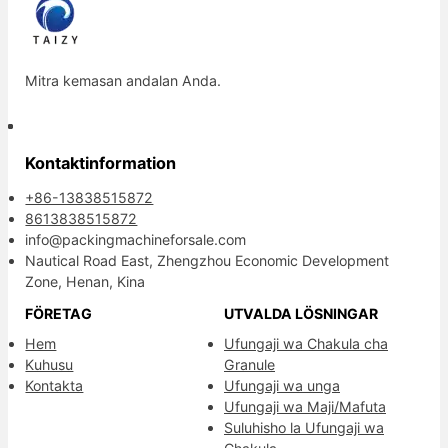
Mitra kemasan andalan Anda.
Kontaktinformation
+86-13838515872
8613838515872
info@packingmachineforsale.com
Nautical Road East, Zhengzhou Economic Development
Zone, Henan, Kina
FÖRETAG
UTVALDA LÖSNINGAR
Hem
Ufungaji wa Chakula cha
Kuhusu
Granule
Kontakta
Ufungaji wa unga
Ufungaji wa Maji/Mafuta
Suluhisho la Ufungaji wa