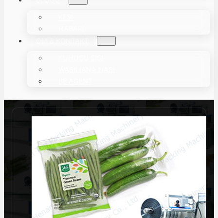
KESI
HABARI
OM & KONTAKT
KUHUSU SISI
WASILIANA NASI
BE AGENT