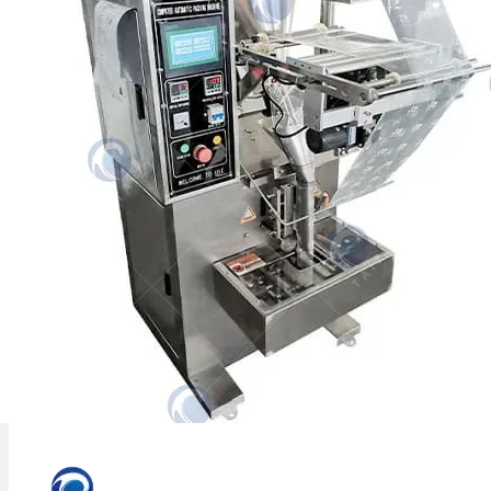
Mashine ya kufunga unga wa pilipili ya
Taizy ni mashine ya kufungia ya
kiotomatiki kwa pilipili na viungo
vingine…