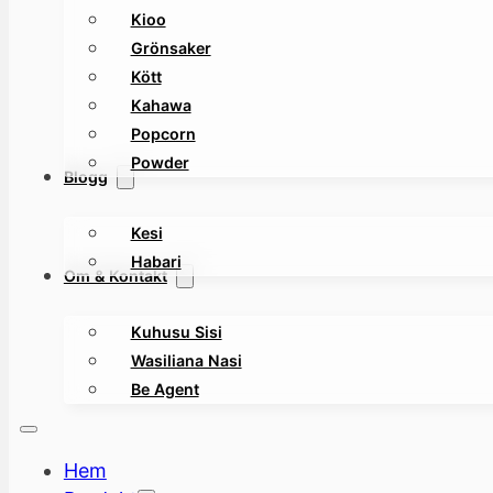
Kioo
Grönsaker
Kött
Kahawa
Popcorn
Powder
Blogg
Kesi
Habari
Om & Kontakt
Kuhusu Sisi
Wasiliana Nasi
Be Agent
Hem