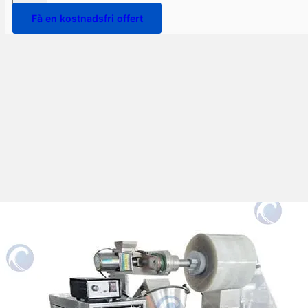
Få en kostnadsfri offert
Automatisk Peppar
Putsmaskin