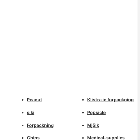
Whatsapp
Peanut
Klistra in förpackning
Deutsch
Email
siki
Popsicle
Aragonés
Dansk
Förpackning
Mjölk
Wechat
Português do Brasil
Chips
Medical-supplies