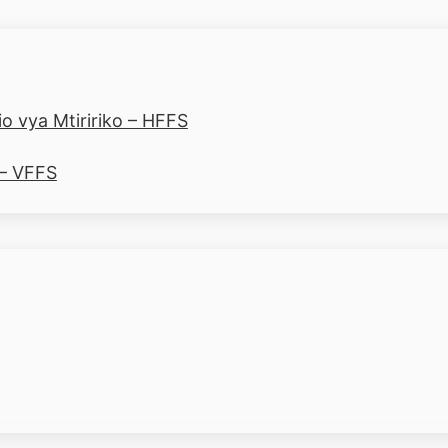
o vya Mtiririko – HFFS
 – VFFS