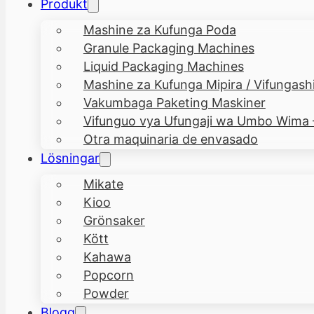
Produkt
Mashine za Kufunga Poda
Granule Packaging Machines
Liquid Packaging Machines
Mashine za Kufunga Mipira / Vifungashi
Vakumbaga Paketing Maskiner
Vifunguo vya Ufungaji wa Umbo Wima
Otra maquinaria de envasado
Lösningar
Mikate
Kioo
Grönsaker
Kött
Kahawa
Popcorn
Powder
Blogg