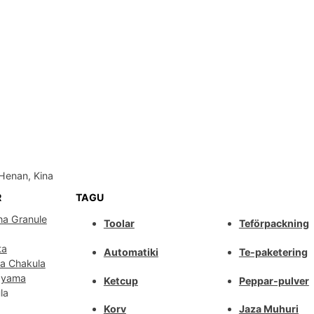
Henan, Kina
R
TAGU
ha Granule
Toolar
Teförpackning
ta
Automatiki
Te-paketering
wa Chakula
Nyama
Ketcup
Peppar-pulver
la
Korv
Jaza Muhuri