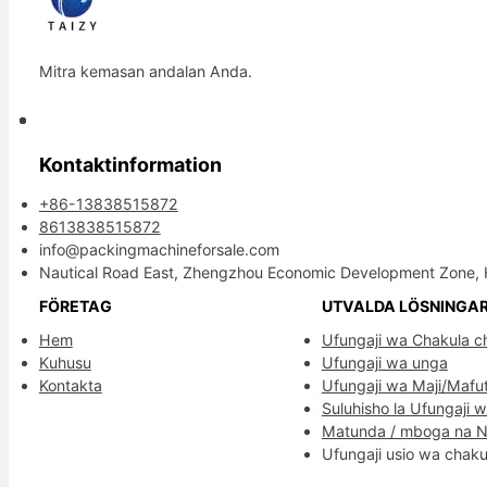
Mitra kemasan andalan Anda.
Kontaktinformation
+86-13838515872
8613838515872
info@packingmachineforsale.com
Nautical Road East, Zhengzhou Economic Development Zone, 
FÖRETAG
UTVALDA LÖSNINGA
Hem
Ufungaji wa Chakula c
Kuhusu
Ufungaji wa unga
Kontakta
Ufungaji wa Maji/Mafu
Suluhisho la Ufungaji 
Matunda / mboga na 
Ufungaji usio wa chaku