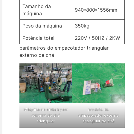
Tamanho da
940*800*1556mm
máquina
Peso da máquina
350kg
Potência total
220V / 50HZ / 2KW
parâmetros do empacotador triangular
externo de chá
Máquina de embalagem
produto do
externa de chá
empacotador externo
triangular
triangular de chá