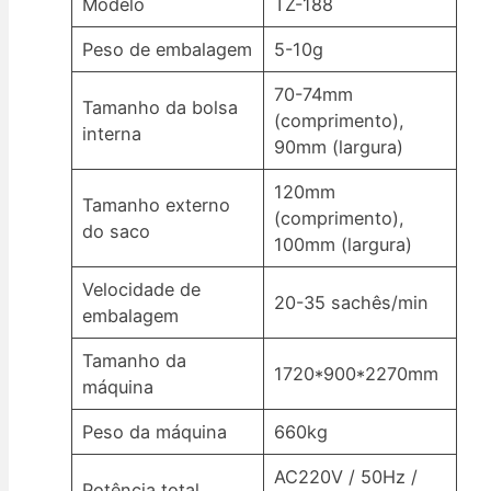
Modelo
TZ-188
Peso de embalagem
5-10g
70-74mm
Tamanho da bolsa
(comprimento),
interna
90mm (largura)
120mm
Tamanho externo
(comprimento),
do saco
100mm (largura)
Velocidade de
20-35 sachês/min
embalagem
Tamanho da
1720*900*2270mm
máquina
Peso da máquina
660kg
AC220V / 50Hz /
Potência total