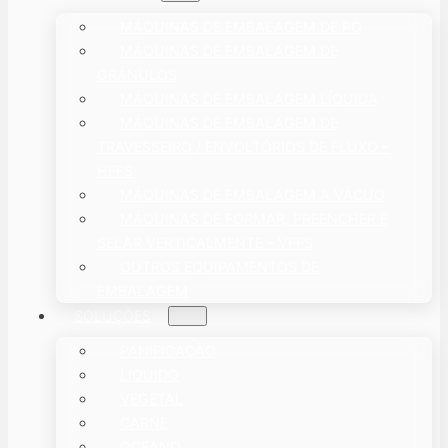
MÁQUINAS DE EMBALAGEM DE PÓ
MÁQUINAS DE EMBALAGEM DE
GRÂNULOS
MÁQUINAS DE EMBALAGEM LÍQUIDA
MÁQUINAS DE EMBALAGEM DE
TRAVESSEIRO / ENVOLTÓRIOS DE FLUXO –
HFFS
MÁQUINAS DE EMBALAGEM A VÁCUO
MÁQUINAS DE FORMAR, PREENCHER E
SELAR VERTICALMENTE – VFFS
OUTROS EQUIPAMENTOS DE
EMBALAGEM
SOLUÇÕES
PANIFICAÇÃO
LÍQUIDO
VEGETAL
CARNE
OCEANO