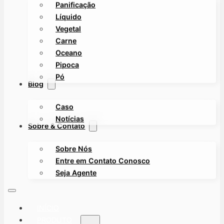
Panificação
Líquido
Vegetal
Carne
Oceano
Pipoca
Pó
Blog
Caso
Notícias
Sobre & Contato
Sobre Nós
Entre em Contato Conosco
Seja Agente
INÍCIO
PRODUTO