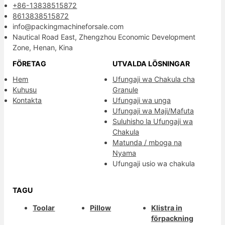
+86-13838515872
8613838515872
info@packingmachineforsale.com
Nautical Road East, Zhengzhou Economic Development
Zone, Henan, Kina
FÖRETAG
UTVALDA LÖSNINGAR
Hem
Ufungaji wa Chakula cha
Kuhusu
Granule
Kontakta
Ufungaji wa unga
Ufungaji wa Maji/Mafuta
Suluhisho la Ufungaji wa
Chakula
Matunda / mboga na
Nyama
Ufungaji usio wa chakula
TAGU
Toolar
Pillow
Klistra in
förpackning