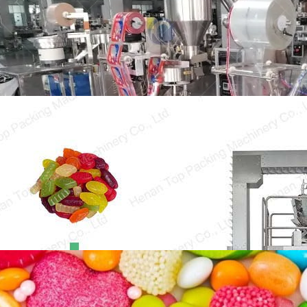
Mesin pembungkus kantung granula Taizy
dirancang untuk membungkus berbagai jenis
pelet, seperti…
Godisförpackningsmaskin till salu
I den moderna konfektyrbranschen är
efterfrågan på effektiva och pålitliga
godisförpackningsmaskiner stor…
Vilka är de viktigaste punkterna i