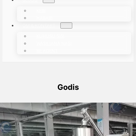
KESI
HABARI
OM & KONTAKT
KUHUSU SISI
WASILIANA NASI
BE AGENT
Godis
Four Granule Pouch Packing Machines
Successfully Delivered To Chilean