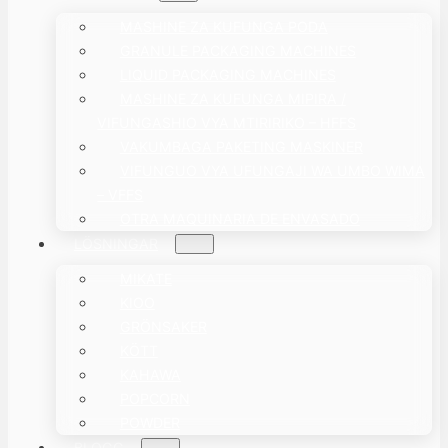
MASHINE ZA KUFUNGA PODA
GRANULE PACKAGING MACHINES
LIQUID PACKAGING MACHINES
MASHINE ZA KUFUNGA MIPIRA /
VIFUNGASHIO VYA MTIRIRIKO – HFFS
VAKUMBAGA PAKETING MASKINER
VIFUNGUO VYA UFUNGAJI WA UMBO WIMA
– VFFS
OTRA MAQUINARIA DE ENVASADO
LÖSNINGAR
MIKATE
KIOO
GRÖNSAKER
KÖTT
KAHAWA
POPCORN
POWDER
BLOGG