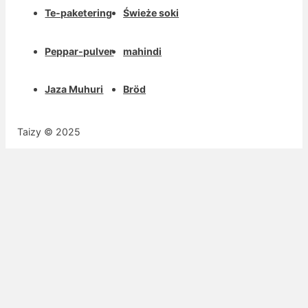
Te-paketering
Świeże soki
Peppar-pulver
mahindi
Jaza Muhuri
Bröd
Taizy © 2025