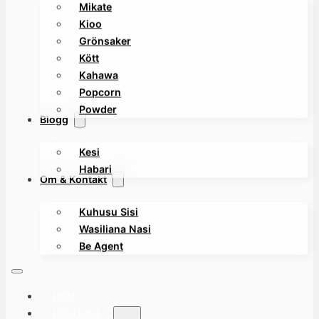
Mikate
Kioo
Grönsaker
Kött
Kahawa
Popcorn
Powder
Blogg
Kesi
Habari
Om & Kontakt
Kuhusu Sisi
Wasiliana Nasi
Be Agent
HEM
PRODUKT