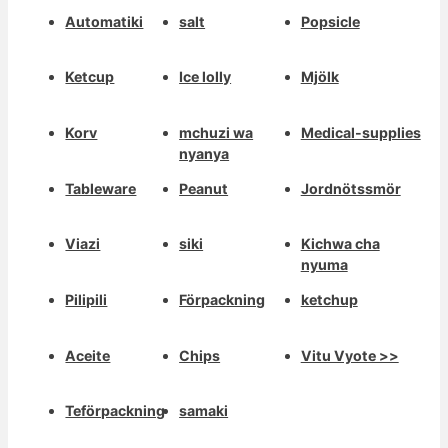
Automatiki
salt
Popsicle
Ketcup
Ice lolly
Mjölk
Korv
mchuzi wa
Medical-supplies
nyanya
Tableware
Peanut
Jordnötssmör
Viazi
siki
Kichwa cha
nyuma
Pilipili
Förpackning
ketchup
Aceite
Chips
Vitu Vyote >>
Teförpackning
samaki