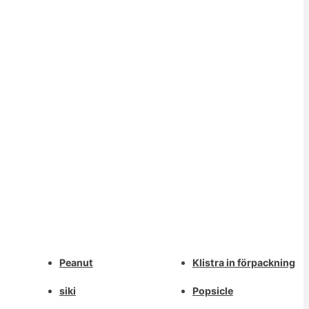
Whatsapp
Peanut
Klistra in förpackning
Deutsch
Email
siki
Popsicle
Aragonés