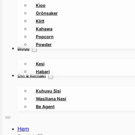
Kioo
Grönsaker
Kött
Kahawa
Popcorn
Powder
Blogg
Kesi
Habari
Om & Kontakt
Kuhusu Sisi
Wasiliana Nasi
Be Agent
Hem