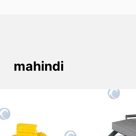
mahindi
Mashine ya kufunga mahindi
mapya