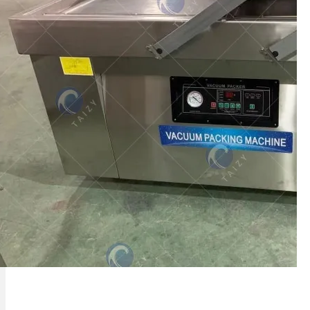
na mauzo bora
Mahindi ya soko jipya yanahitaji hali
madhubuti za uhifadhi wakati wa
mchakato wa usambazaji na uuzaji.
Mahindi ya…