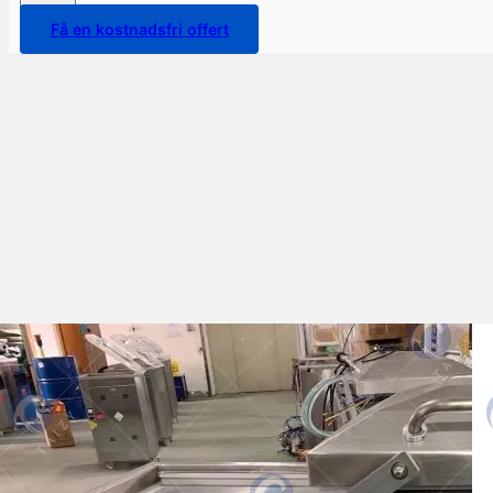
Få en kostnadsfri offert
Mashine ya ufungaji wa hewa
kwa mahindi mapya kwa
kuongeza muda wa kuhifadhi