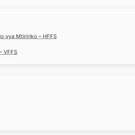
o vya Mtiririko – HFFS
 – VFFS