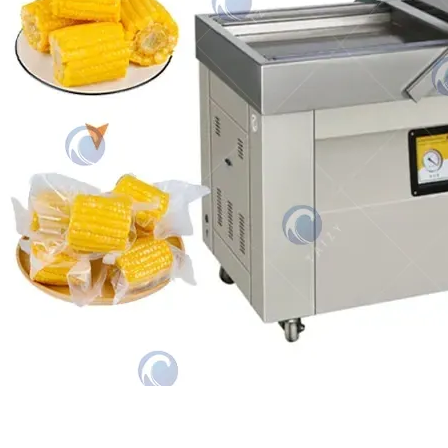
Mashine ya kufunga mahindi mapya ya
Taizy ni kifaa cha kufunga kwa shinikizo
la hewa chenye ufanisi mkubwa
kinachofaa kwa…