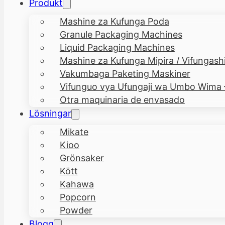
Produkt
Mashine za Kufunga Poda
Granule Packaging Machines
Liquid Packaging Machines
Mashine za Kufunga Mipira / Vifungashi
Vakumbaga Paketing Maskiner
Vifunguo vya Ufungaji wa Umbo Wima
Otra maquinaria de envasado
Lösningar
Mikate
Kioo
Grönsaker
Kött
Kahawa
Popcorn
Powder
Blogg