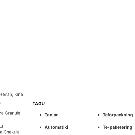
Henan, Kina
R
TAGU
ha Granule
Toolar
Teförpackning
ta
Automatiki
Te-paketering
wa Chakula