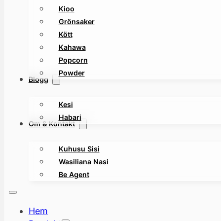
Kioo
Grönsaker
Kött
Kahawa
Popcorn
Powder
Blogg
Kesi
Habari
Om & Kontakt
Kuhusu Sisi
Wasiliana Nasi
Be Agent
Hem