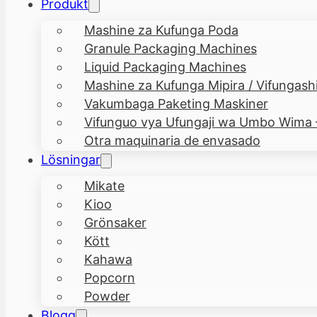
Produkt
Mashine za Kufunga Poda
Granule Packaging Machines
Liquid Packaging Machines
Mashine za Kufunga Mipira / Vifungashi
Vakumbaga Paketing Maskiner
Vifunguo vya Ufungaji wa Umbo Wima
Otra maquinaria de envasado
Lösningar
Mikate
Kioo
Grönsaker
Kött
Kahawa
Popcorn
Powder
Blogg