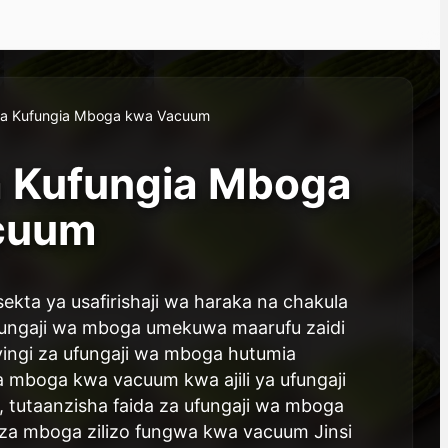
za Kufungia Mboga kwa Vacuum
a Kufungia Mboga
cuum
kta ya usafirishaji wa haraka na chakula
fungaji wa mboga umekuwa maarufu zaidi
yingi za ufungaji wa mboga hutumia
 mboga kwa vacuum kwa ajili ya ufungaji
 tutaanzisha faida za ufungaji wa mboga
za mboga zilizo fungwa kwa vacuum Jinsi