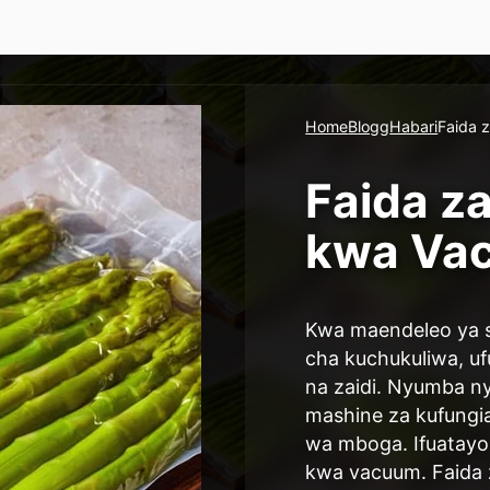
Home
Blogg
Habari
Faida 
Faida z
kwa Va
Kwa maendeleo ya se
cha kuchukuliwa, u
na zaidi. Nyumba n
mashine za kufungia
wa mboga. Ifuatayo,
kwa vacuum. Faida 