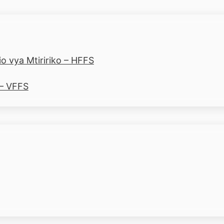
o vya Mtiririko – HFFS
 – VFFS