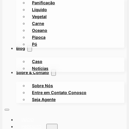
Panificação
Líquido
Vegetal
Carne
Oceano
Pipoca
Pó
Blog
Caso
Notícias
Sobre & Contato
Sobre Nós
Entre em Contato Conosco
Seja Agente
INÍCIO
PRODUTO