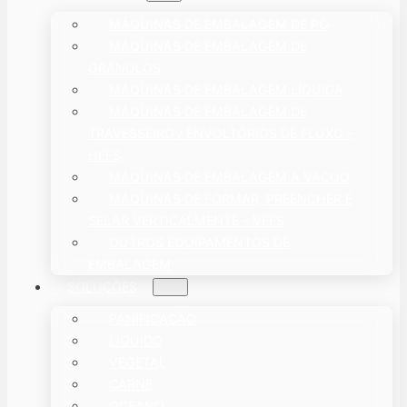
MÁQUINAS DE EMBALAGEM DE PÓ
MÁQUINAS DE EMBALAGEM DE
GRÂNULOS
MÁQUINAS DE EMBALAGEM LÍQUIDA
MÁQUINAS DE EMBALAGEM DE
TRAVESSEIRO / ENVOLTÓRIOS DE FLUXO –
HFFS
MÁQUINAS DE EMBALAGEM A VÁCUO
MÁQUINAS DE FORMAR, PREENCHER E
SELAR VERTICALMENTE – VFFS
OUTROS EQUIPAMENTOS DE
EMBALAGEM
SOLUÇÕES
PANIFICAÇÃO
LÍQUIDO
VEGETAL
CARNE
OCEANO