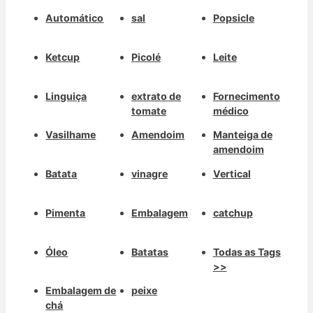
Automático
sal
Popsicle
Ketcup
Picolé
Leite
Linguiça
extrato de
Fornecimento
tomate
médico
Vasilhame
Amendoim
Manteiga de
amendoim
Batata
vinagre
Vertical
Pimenta
Embalagem
catchup
Óleo
Batatas
Todas as Tags
>>
Embalagem de
peixe
chá