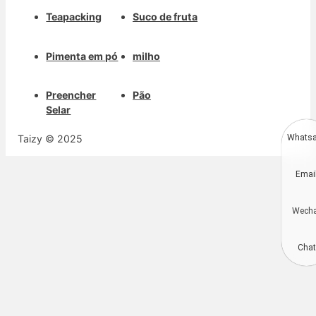
Teapacking
Suco de fruta
Pimenta em pó
milho
Preencher
Pão
Selar
Taizy © 2025
Whats
Deutsch
Emai
Aragonés
Dansk
Wech
简体中文
Kiswahili
Chat
Русский
العربية