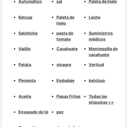
Automático
sal
Paleta de hielo
Ketcup
Paleta de
Leche
hielo
Salchicha
pasta de
Suministros
tomate
médicos
Vajilla
Cacahuete
Mantequilla de
cacahuete
Patata
vinagre
Vertical
Pimienta
Embalaje
ketchup
Aceite
Papas Fritas
Todas las
etiquetas >>
Envasado de té
pez