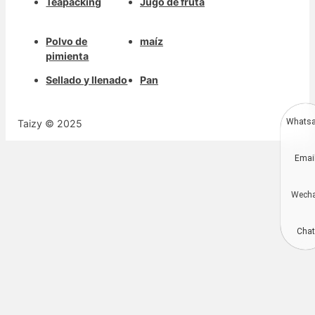
Teapacking
Jugo de fruta
Polvo de
maíz
pimienta
Sellado y llenado
Pan
Whats
Taizy © 2025
Deutsch
Emai
Aragonés
Dansk
Wech
Português do Brasil
简体中文
Chat
Kiswahili
Русский
العربية