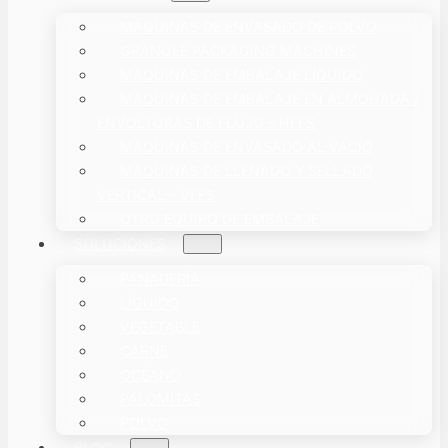
MÁQUINAS DE ENVASADO DE POLVO
GRANULE PACKAGING MACHINES
MÁQUINAS DE EMBALAJE LÍQUIDO
MÁQUINAS DE EMBALAJE EN ALMOHADA /
ENVOLTURAS DE FLUJO – HFFS
MÁQUINAS DE ENVASADO AL VACÍO
MÁQUINAS DE LLENADO Y SELLADO
VERTICAL – VFFS
OTRO EQUIPO DE EMBALAJE
SOLUCIONES
PANADERÍA
LÍQUIDO
VEGETABLE
CARNE
OCÉANO
PALOMITAS
POLVO
BLOG