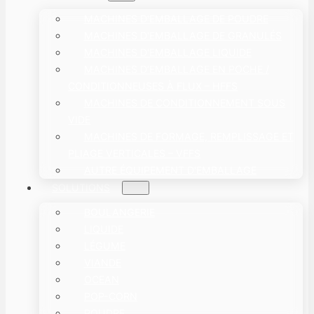
MACHINES D'EMBALLAGE DE POUDRE
MACHINES D'EMBALLAGE DE GRANULÉS
MACHINES D'EMBALLAGE LIQUIDE
MACHINES D’EMBALLAGE EN POCHE /
CONDITIONNEUSES À FLUX – HFFS
MACHINES DE CONDITIONNEMENT SOUS
VIDE
MACHINES DE FORMAGE, REMPLISSAGE ET
PLIAGE VERTICALES – VFFS
AUTRE ÉQUIPEMENT D'EMBALLAGE
SOLUTIONS
BOULANGERIE
LIQUIDE
LÉGUME
VIANDE
OCEAN
POP-CORN
POUDRE