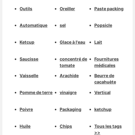
Outils
Oreiller
Paste packing
Automatique
sel
Popsicle
Ketcup
Glace à l'eau
Lait
Saucisse
concentré de
Fournitures
tomate
médicales
Vaisselle
Arachide
Beurre de
cacahuète
Pomme de terre
vinaigre
Vertical
Poivre
Packaging
ketchup
Huile
Chips
Tous les tags
>>