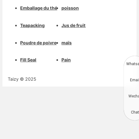
Emballage du thé
poisson
Teapacking
Jus de fruit
Poudre de poivre
maïs
Fill Seal
Pain
Whats
Deutsch
Taizy © 2025
Emai
Aragonés
Dansk
Wech
Português do Brasil
简体中文
Chat
Kiswahili
Русский