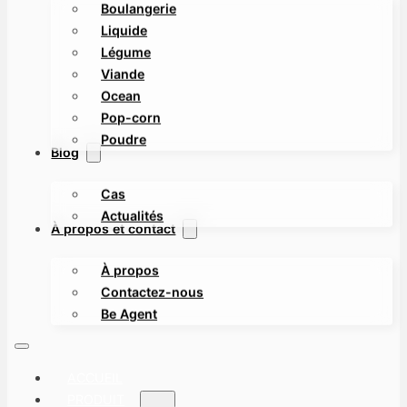
Boulangerie
Liquide
Légume
Viande
Ocean
Pop-corn
Poudre
Blog
Cas
Actualités
À propos et contact
À propos
Contactez-nous
Be Agent
ACCUEIL
PRODUIT