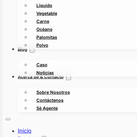
Líquido
Vegetable
Carne
Océano
Palomitas
Polvo
Blog
Caso
Noticias
Acerca de & Contacto
Sobre Nosotros
Contáctenos
Sé Agente
Inicio