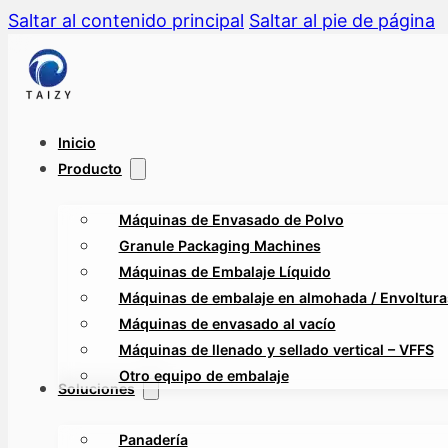
Saltar al contenido principal
Saltar al pie de página
Inicio
Producto
Máquinas de Envasado de Polvo
Granule Packaging Machines
Máquinas de Embalaje Líquido
Máquinas de embalaje en almohada / Envolturas
Máquinas de envasado al vacío
Máquinas de llenado y sellado vertical – VFFS
Otro equipo de embalaje
Soluciones
Panadería