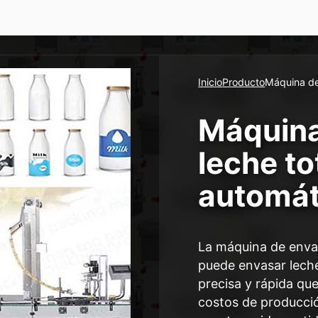
Inicio
Producto
Máquina de
Máquina
leche t
automát
La máquina de enva
puede envasar lech
precisa y rápida qu
costos de producció