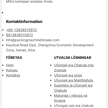
Mitra kemasan andalan Anda.
Kontaktinformation
+86-13838515872
8613838515872
info@packingmachineforsale.com
Nautical Road East, Zhengzhou Economic Development
Zone, Henan, Kina
FÖRETAG
UTVALDA LÖSNINGAR
Hem
Ufungaji wa Chakula cha
Kuhusu
Granule
Kontakta
Ufungaji wa unga
Ufungaji wa Maji/Mafuta
Suluhisho la Ufungaji wa
Chakula
Matunda / mboga na
Nyama
Ufungaji usio wa chakula