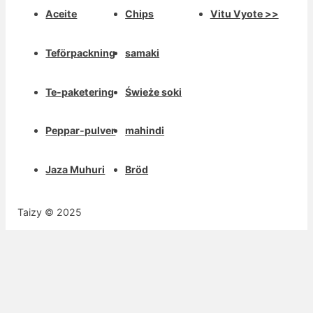
Aceite
Chips
Vitu Vyote >>
Teförpackning
samaki
Te-paketering
Świeże soki
Peppar-pulver
mahindi
Jaza Muhuri
Bröd
Taizy © 2025