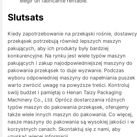
elegir un fabricante rentable.
Slutsats
Kiedy zapotrzebowanie na przekąski rośnie, dostawc
przekąsek potrzebują również lepszych maszyn
pakujących, aby ich produkty były bardziej
konkurencyjne. Na rynku jest wiele typów maszyn
pakujących i zakup najodpowiedniejszej maszyny do
pakowania przekąsek to duje wyzwanie. Podczas
wyboru odpowiedniej maszyny do napełniania puszek
warto zwrócić uwagę na powyższe treści. Kontroluj
swój budżet i pamiętaj o Henan Taizy Packaging
Machinery Co., Ltd. Oprócz dostarczania różnych
typów maszyn do pakowania przekąsek, oferujemy
także wiele innych maszyn do pakowania. Co więcej,
nasze maszyny do pakowania są wysokiej jakości i w
korzystnych cenach. Skontaktuj się z nami, aby
uzyskać więcej informacji.