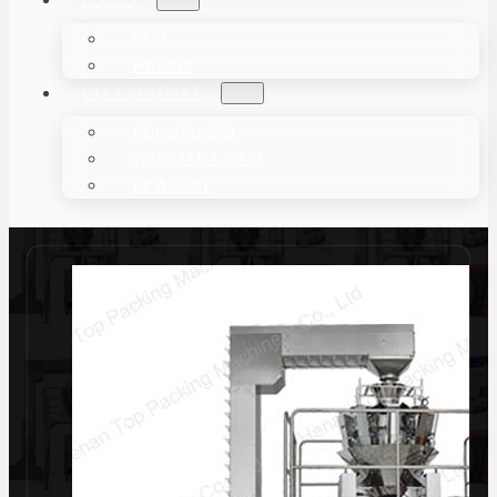
KESI
HABARI
OM & KONTAKT
KUHUSU SISI
WASILIANA NASI
BE AGENT