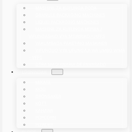
MASHINE ZA KUFUNGA PODA
GRANULE PACKAGING MACHINES
LIQUID PACKAGING MACHINES
MASHINE ZA KUFUNGA MIPIRA /
VIFUNGASHIO VYA MTIRIRIKO – HFFS
VAKUMBAGA PAKETING MASKINER
VIFUNGUO VYA UFUNGAJI WA UMBO WIMA
– VFFS
OTRA MAQUINARIA DE ENVASADO
LÖSNINGAR
MIKATE
KIOO
GRÖNSAKER
KÖTT
KAHAWA
POPCORN
POWDER
BLOGG