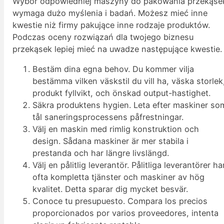
Wybór odpowiedniej maszyny do pakowania przekąse
wymaga dużo myślenia i badań. Możesz mieć inne
kwestie niż firmy pakujące inne rodzaje produktów.
Podczas oceny rozwiązań dla twojego biznesu
przekąsek lepiej mieć na uwadze następujące kwestie.
Bestäm dina egna behov. Du kommer vilja
bestämma vilken väskstil du vill ha, väska storlek
produkt fyllvikt, och önskad output-hastighet.
Säkra produktens hygien. Leta efter maskiner so
tål saneringsprocessens påfrestningar.
Välj en maskin med rimlig konstruktion och
design. Sådana maskiner är mer stabila i
prestanda och har längre livslängd.
Välj en pålitlig leverantör. Pålitliga leverantörer ha
ofta kompletta tjänster och maskiner av hög
kvalitet. Detta sparar dig mycket besvär.
Conoce tu presupuesto. Compara los precios
proporcionados por varios proveedores, intenta