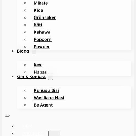
Mikate
Kioo
Grönsaker
Kött
Kahawa
Popcorn
Powder
Blogg
Kesi
Habari
Om & Kontakt
Kuhusu Sisi
Wasiliana Nasi
Be Agent
HEM
PRODUKT