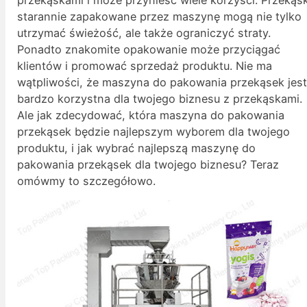
starannie zapakowane przez maszynę mogą nie tylko
utrzymać świeżość, ale także ograniczyć straty.
Ponadto znakomite opakowanie może przyciągać
klientów i promować sprzedaż produktu. Nie ma
wątpliwości, że maszyna do pakowania przekąsek jes
bardzo korzystna dla twojego biznesu z przekąskami.
Ale jak zdecydować, która maszyna do pakowania
przekąsek będzie najlepszym wyborem dla twojego
produktu, i jak wybrać najlepszą maszynę do
pakowania przekąsek dla twojego biznesu? Teraz
omówmy to szczegółowo.