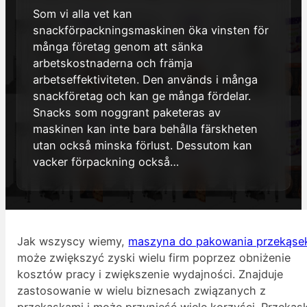
Som vi alla vet kan
snackförpackningsmaskinen öka vinsten för
många företag genom att sänka
arbetskostnaderna och främja
arbetseffektiviteten. Den används i många
snackföretag och kan ge många fördelar.
Snacks som noggrant paketeras av
maskinen kan inte bara behålla färskheten
utan också minska förlust. Dessutom kan
vacker förpackning också…
Jak wszyscy wiemy,
maszyna do pakowania przekąse
może zwiększyć zyski wielu firm poprzez obniżenie
kosztów pracy i zwiększenie wydajności. Znajduje
zastosowanie w wielu biznesach związanych z
przekąskami i może przynieść wiele korzyści. Przekąsk