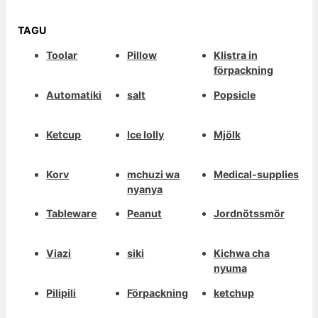
TAGU
Toolar
Pillow
Klistra in
förpackning
Automatiki
salt
Popsicle
Ketcup
Ice lolly
Mjölk
Korv
mchuzi wa
Medical-supplies
nyanya
Tableware
Peanut
Jordnötssmör
Viazi
siki
Kichwa cha
nyuma
Pilipili
Förpackning
ketchup