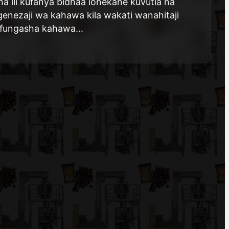
 ili kufanya bidhaa ionekane kuvutia na
genezaji wa kahawa kila wakati wanahitaji
ufungasha kahawa...