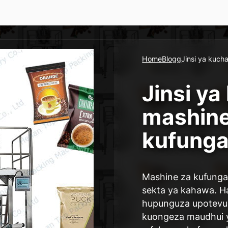
Home
Blogg
Jinsi ya kuc
Jinsi y
mashine
kufung
Mashine za kufunga
sekta ya kahawa. Ha
hupunguza upotevu 
kuongeza maudhui 