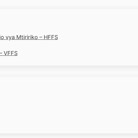
o vya Mtiririko – HFFS
 – VFFS