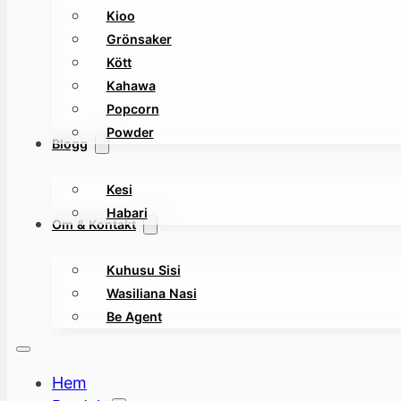
Kioo
Grönsaker
Kött
Kahawa
Popcorn
Powder
Blogg
Kesi
Habari
Om & Kontakt
Kuhusu Sisi
Wasiliana Nasi
Be Agent
Hem