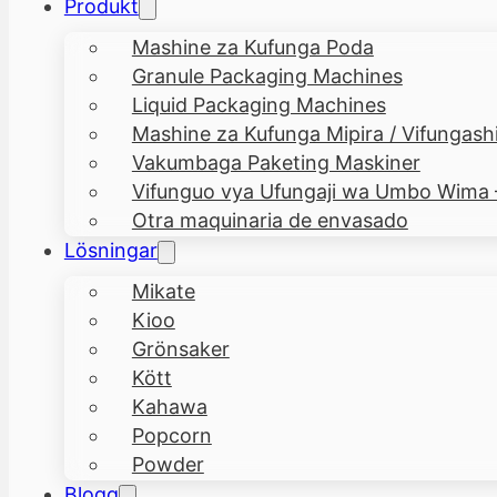
Produkt
Mashine za Kufunga Poda
Granule Packaging Machines
Liquid Packaging Machines
Mashine za Kufunga Mipira / Vifungashi
Vakumbaga Paketing Maskiner
Vifunguo vya Ufungaji wa Umbo Wima
Otra maquinaria de envasado
Lösningar
Mikate
Kioo
Grönsaker
Kött
Kahawa
Popcorn
Powder
Blogg