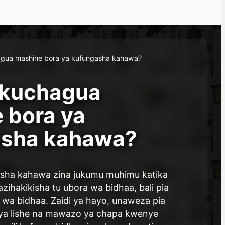
hagua mashine bora ya kufungasha kahawa?
a kuchagua
 bora ya
asha kahawa?
sha kahawa zina jukumu muhimu katika
zihakikisha tu ubora wa bidhaa, bali pia
wa bidhaa. Zaidi ya hayo, unaweza pia
ya lishe na mawazo ya chapa kwenye