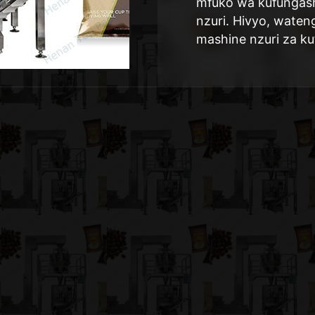
mfuko wa kufungasha
nzuri. Hivyo, waten
mashine nzuri za k