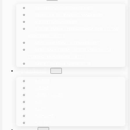
PULVERPAKNINGSMASKINER
GRANULE PACKAGING MACHINES
VÆSKEPAKMASKINER
PUDSE-EMBALLERINGSMASKINER / FLOW
WRAPPERS – HFFS
VAKUUMEMBALLAGEMASKINER
VERTIKALE FORM-, UDFYLDNINGS- OG
FORSEGLEMASKINER – VFFS
ANDET EMBALLAGEUDSTYR
SOLUTIONS
BAGERI
VÆSKE
GRØNTSAGER
KØD
KAFFE
POPCORN
PULVER
BLOG