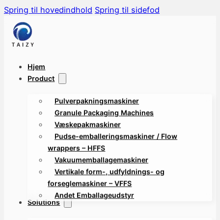
Spring til hovedindhold
Spring til sidefod
Hjem
Product
Pulverpakningsmaskiner
Granule Packaging Machines
Væskepakmaskiner
Pudse-emballeringsmaskiner / Flow
wrappers – HFFS
Vakuumemballagemaskiner
Vertikale form-, udfyldnings- og
forseglemaskiner – VFFS
Andet Emballageudstyr
Solutions