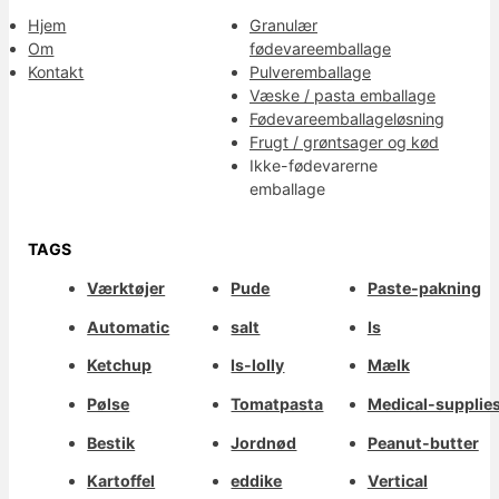
Hjem
Granulær
Om
fødevareemballage
Kontakt
Pulveremballage
Væske / pasta emballage
Fødevareemballageløsning
Frugt / grøntsager og kød
Ikke-fødevarerne
emballage
TAGS
Værktøjer
Pude
Paste-pakning
Automatic
salt
Is
Ketchup
Is-lolly
Mælk
Pølse
Tomatpasta
Medical-supplie
Bestik
Jordnød
Peanut-butter
Kartoffel
eddike
Vertical