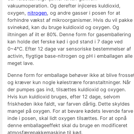
vakuumoperation. Og derefter injiceres kuldioxid,
oxygen,
nitrogen
, og andre gasser i posen for at
forhindre vækst af mikroorganismer. Hvis du vil pakke
svinekød, kan du bruge kuldioxid og oxygen. Og
iltningen af ilt er 80%. Denne form for gasemballering
kan holde det ferske kød i god stand i 7 dage ved
0~4℃. Efter 12 dage var sensoriske bestemmelser af
activin, flygtige base-nitrogen og pH i emballagen alle
meget lave.
Denne form for emballage behøver ikke at blive frosse
og kræver kun nogle kølestrære foranstaltninger. Når
der pumpes gas ind, tilsættes kuldioxid og oxygen.
Hvis kun kuldioxid bruges, efter 12 dage, selvom
friskheden ikke faldt, var farven dårlig. Dette skyldes
mangel på oxygen. For at bevare kødets levende farve
inde i posen, skal lidt oxygen tilsættes. For at opnå
denne emballageeffekt skal du bruge en modificeret
atmosfærepakkemaskine til kød.