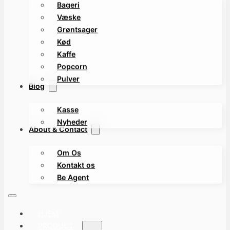
Bageri
Væske
Grøntsager
Kød
Kaffe
Popcorn
Pulver
Blog
Kasse
Nyheder
About & Contact
Om Os
Kontakt os
Be Agent
HJEM
PRODUCT