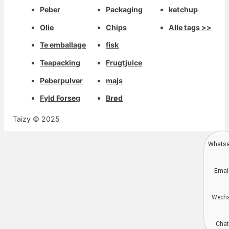
Peber
Packaging
ketchup
Olie
Chips
Alle tags >>
Te emballage
fisk
Teapacking
Frugtjuice
Peberpulver
majs
Fyld Forseg
Brød
Taizy © 2025
Whats
Deutsch
Emai
Aragonés
Português do Brasil
Wech
简体中文
Kiswahili
Chat