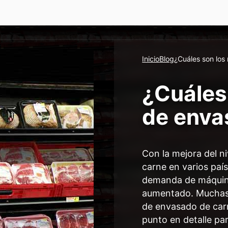
Inicio
Blog
¿Cuáles son lo
¿Cuáles
de enva
Con la mejora del n
carne en varios paí
demanda de máquin
aumentado. Muchas
de envasado de carn
punto en detalle pa