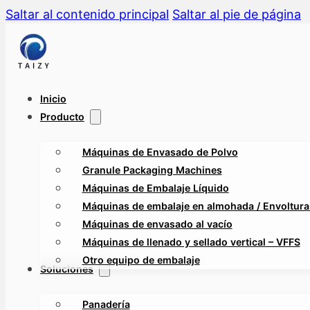
Saltar al contenido principal
Saltar al pie de página
Inicio
Producto
Máquinas de Envasado de Polvo
Granule Packaging Machines
Máquinas de Embalaje Líquido
Máquinas de embalaje en almohada / Envolturas
Máquinas de envasado al vacío
Máquinas de llenado y sellado vertical – VFFS
Otro equipo de embalaje
Soluciones
Panadería