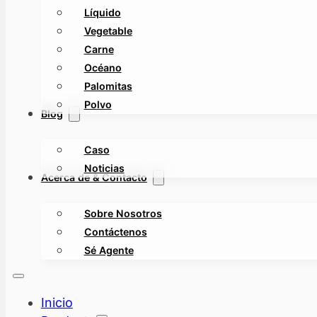
Líquido
Vegetable
Carne
Océano
Palomitas
Polvo
Blog
Caso
Noticias
Acerca de & Contacto
Sobre Nosotros
Contáctenos
Sé Agente
Inicio