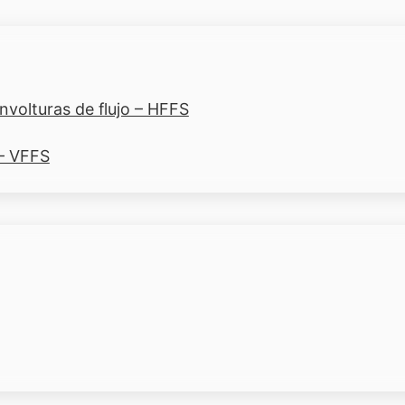
volturas de flujo – HFFS
 – VFFS