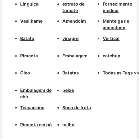
Linguiça
extrato de
Fornecimento
tomate
médico
Vasilhame
Amendoim
Manteiga de
amendoim
Batata
vinagre
Vertical
Pimenta
Embalagem
catchup
Óleo
Batatas
Todas as Tags >
Embalagem de
peixe
chá
Teapacking
Suco de fruta
Pimenta em pó
milho