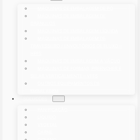
MÁQUINAS DE EMBALAGEM DE PÓ
MÁQUINAS DE EMBALAGEM DE
GRÂNULOS
MÁQUINAS DE EMBALAGEM LÍQUIDA
MÁQUINAS DE EMBALAGEM DE
TRAVESSEIRO / ENVOLTÓRIOS DE FLUXO –
HFFS
MÁQUINAS DE EMBALAGEM A VÁCUO
MÁQUINAS DE FORMAR, PREENCHER E
SELAR VERTICALMENTE – VFFS
OUTROS EQUIPAMENTOS DE
EMBALAGEM
SOLUÇÕES
PANIFICAÇÃO
LÍQUIDO
VEGETAL
CARNE
OCEANO