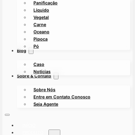
Panificação
Líquido
Vegetal
Carne
Oceano
Pipoca
Pó
Blog
Caso
Notícias
Sobre & Contato
Sobre Nós
Entre em Contato Conosco
Seja Agente
INÍCIO
PRODUTO