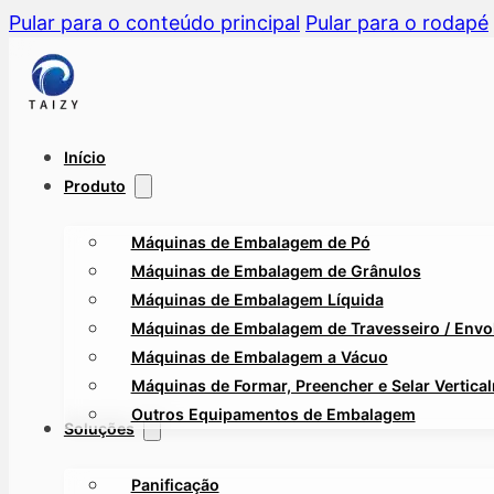
Pular para o conteúdo principal
Pular para o rodapé
Início
Produto
Máquinas de Embalagem de Pó
Máquinas de Embalagem de Grânulos
Máquinas de Embalagem Líquida
Máquinas de Embalagem de Travesseiro / Envol
Máquinas de Embalagem a Vácuo
Máquinas de Formar, Preencher e Selar Vertica
Outros Equipamentos de Embalagem
Soluções
Panificação