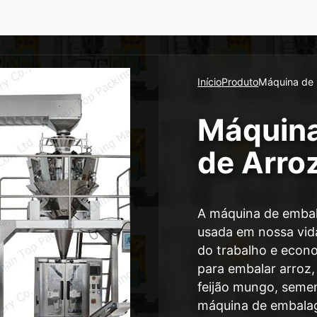
Início
Produto
Máquina de
Máquin
de Arro
A máquina de emba
usada em nossa vida
do trabalho e econo
para embalar arroz, 
feijão mungo, semen
máquina de embalag