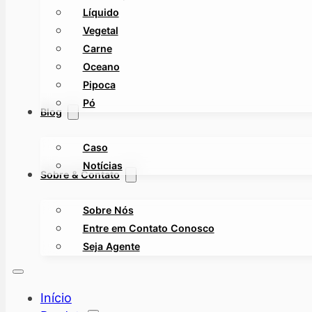
Líquido
Vegetal
Carne
Oceano
Pipoca
Pó
Blog
Caso
Notícias
Sobre & Contato
Sobre Nós
Entre em Contato Conosco
Seja Agente
Início