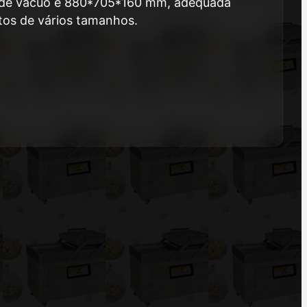
de vácuo é 880*705*160 mm, adequada
tos de vários tamanhos.