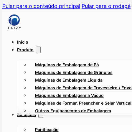
Pular para o conteúdo principal
Pular para o rodapé
Início
Produto
Máquinas de Embalagem de Pó
Máquinas de Embalagem de Grânulos
Máquinas de Embalagem Líquida
Máquinas de Embalagem de Travesseiro / Envol
Máquinas de Embalagem a Vácuo
Máquinas de Formar, Preencher e Selar Vertica
Outros Equipamentos de Embalagem
Soluções
Panificação