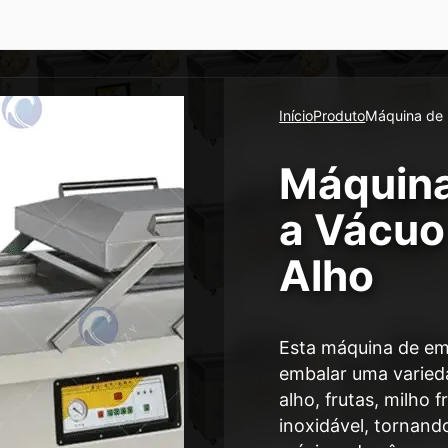
Início
Produto
Máquina de 
Máquin
a Vácuo
Alho
Esta máquina de em
embalar uma varied
alho, frutas, milho 
inoxidável, tornand