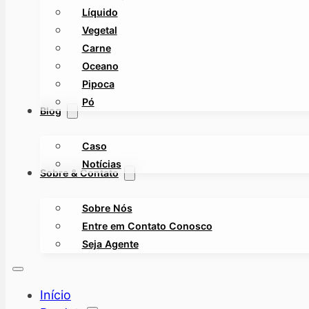
Líquido
Vegetal
Carne
Oceano
Pipoca
Pó
Blog
Caso
Notícias
Sobre & Contato
Sobre Nós
Entre em Contato Conosco
Seja Agente
Início