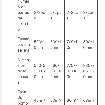
Númer
o de
barras
2*2pc
2*2pc
2*2pc
2*2pc
de
s
s
s
s
sellad
o
Tamañ
500*1
600*1
700*1
800*1
o de la
0mm
0mm
0mm
0mm
sellera
Dimen
sión
560*5
660*5
770*7
880*7
de la
25*16
30*16
05*16
05*16
cámar
0mm
0mm
0mm
0mm
a
Tasa
de
40m³/
60m³/
60m³/
63m³/
bomb