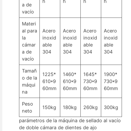
h
h
h
h
a de
vacío
Materi
al para
Acero
Acero
Acero
Acero
la
inoxid
inoxid
inoxid
inoxid
cámar
able
able
able
able
a de
304
304
304
304
vacío
Tamañ
1225*
1460*
1645*
1900*
o de la
610*9
610*9
730*9
730*9
máqui
60mm
60mm
60mm
60mm
na
Peso
150kg
180kg
260kg
300kg
neto
parámetros de la máquina de sellado al vacío
de doble cámara de dientes de ajo