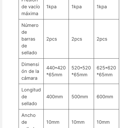
de vacío
1kpa
1kpa
1kpa
máxima
Número
de
barras
2pcs
2pcs
2pcs
de
sellado
Dimensi
440*420
520*520
625*620
ón de la
*65mm
*65mm
*65mm
cámara
Longitud
de
400mm
500mm
600mm
sellado
Ancho
de
10mm
10mm
10mm