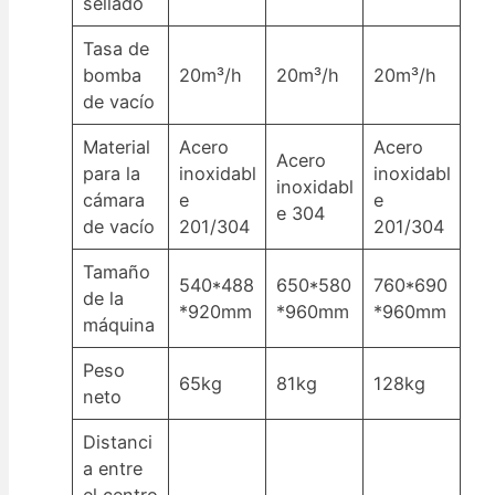
sellado
Tasa de
bomba
20m³/h
20m³/h
20m³/h
de vacío
Material
Acero
Acero
Acero
para la
inoxidabl
inoxidabl
inoxidabl
cámara
e
e
e 304
de vacío
201/304
201/304
Tamaño
540*488
650*580
760*690
de la
*920mm
*960mm
*960mm
máquina
Peso
65kg
81kg
128kg
neto
Distanci
a entre