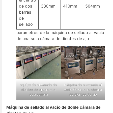
el centro
de dos
330mm
410mm
504mm
barras
de
sellado
parámetros de la máquina de sellado al vacío
de una sola cámara de dientes de ajo
equipo de envasado de
máquina de envasado al
dientes de ajo de una
vacío de un solo cámara
sola cámara
de dientes de ajo
Máquina de sellado al vacío de doble cámara de