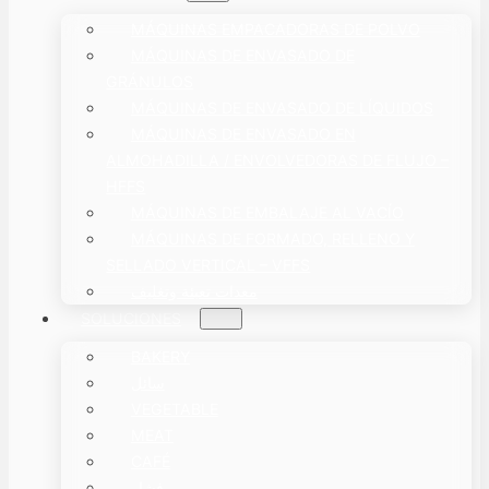
MÁQUINAS EMPACADORAS DE POLVO
MÁQUINAS DE ENVASADO DE
GRÁNULOS
MÁQUINAS DE ENVASADO DE LÍQUIDOS
MÁQUINAS DE ENVASADO EN
ALMOHADILLA / ENVOLVEDORAS DE FLUJO –
HFFS
MÁQUINAS DE EMBALAJE AL VACÍO
MÁQUINAS DE FORMADO, RELLENO Y
SELLADO VERTICAL – VFFS
معدات تعبئة وتغليف
SOLUCIONES
BAKERY
سائل
VEGETABLE
MEAT
CAFÉ
فشار