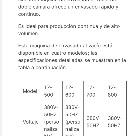
doble cámara ofrece un envasado rápido y
continuo.
Es ideal para producción continua y de alto
volumen.
Esta máquina de envasado al vacío está
disponible en cuatro modelos; las
especificaciones detalladas se muestran en la
tabla a continuación.
TZ-
TZ-
TZ-
TZ-
Model
500
600
700
800
380V-
380V-
50HZ
50HZ
380V-
380V-
Voltaje
(perso
(perso
50HZ
50HZ
naliza
naliza