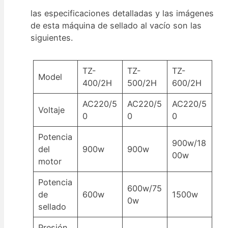
las especificaciones detalladas y las imágenes
de esta máquina de sellado al vacío son las
siguientes.
TZ-
TZ-
TZ-
Model
400/2H
500/2H
600/2H
AC220/5
AC220/5
AC220/5
Voltaje
0
0
0
Potencia
900w/18
del
900w
900w
00w
motor
Potencia
600w/75
de
600w
1500w
0w
sellado
Presión