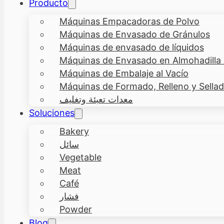
Producto
Máquinas Empacadoras de Polvo
Máquinas de Envasado de Gránulos
Máquinas de envasado de líquidos
Máquinas de Envasado en Almohadilla 
Máquinas de Embalaje al Vacío
Máquinas de Formado, Relleno y Sellad
معدات تعبئة وتغليف
Soluciones
Bakery
سائل
Vegetable
Meat
Café
فشار
Powder
Blog