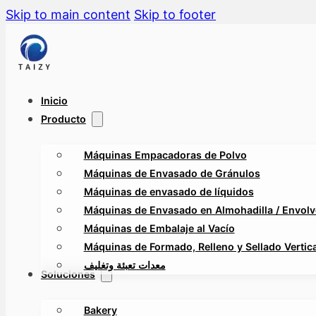
Skip to main content
Skip to footer
Inicio
Producto
Máquinas Empacadoras de Polvo
Máquinas de Envasado de Gránulos
Máquinas de envasado de líquidos
Máquinas de Envasado en Almohadilla / Envolv
Máquinas de Embalaje al Vacío
Máquinas de Formado, Relleno y Sellado Vertica
معدات تعبئة وتغليف
Soluciones
Bakery