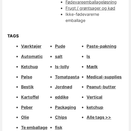
Fødevareemballageløsning
Frugt / grøntsager og kød
Ikke-fødevarerne
emballage
TAGS
Værktøjer
Pude
Paste-pakning
Automatic
salt
Is
Ketchup
Is-lolly
Mælk
Pølse
Tomatpasta
Medical-supplies
Bestik
Jordnød
Peanut-butter
Kartoffel
eddike
Vertical
Peber
Packaging
ketchup
Olie
Chips
Alle tags >>
Te emballage
fisk