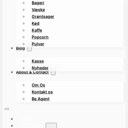
Bageri
Væske
Grøntsager
Kød
Kaffe
Popcorn
Pulver
Blog
Kasse
Nyheder
About & Contact
Om Os
Kontakt os
Be Agent
HJEM
PRODUCT