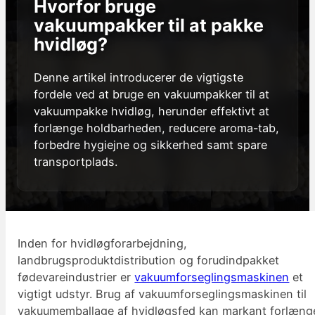
Hvorfor bruge
vakuumpakker til at pakke
hvidløg?
Denne artikel introducerer de vigtigste
fordele ved at bruge en vakuumpakker til at
vakuumpakke hvidløg, herunder effektivt at
forlænge holdbarheden, reducere aroma-tab,
forbedre hygiejne og sikkerhed samt spare
transportplads.
Inden for hvidløgforarbejdning,
landbrugsproduktdistribution og forudindpakket
fødevareindustrier er
vakuumforseglingsmaskinen
et
vigtigt udstyr. Brug af vakuumforseglingsmaskinen til
vakuumemballage af hvidløgsfed kan markant forlæng