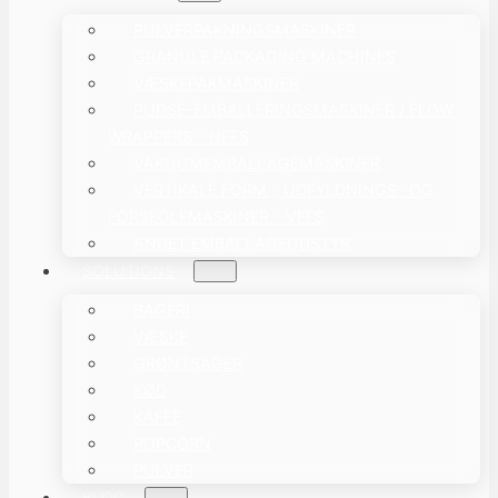
PULVERPAKNINGSMASKINER
GRANULE PACKAGING MACHINES
VÆSKEPAKMASKINER
PUDSE-EMBALLERINGSMASKINER / FLOW
WRAPPERS – HFFS
VAKUUMEMBALLAGEMASKINER
VERTIKALE FORM-, UDFYLDNINGS- OG
FORSEGLEMASKINER – VFFS
ANDET EMBALLAGEUDSTYR
SOLUTIONS
BAGERI
VÆSKE
GRØNTSAGER
KØD
KAFFE
POPCORN
PULVER
BLOG