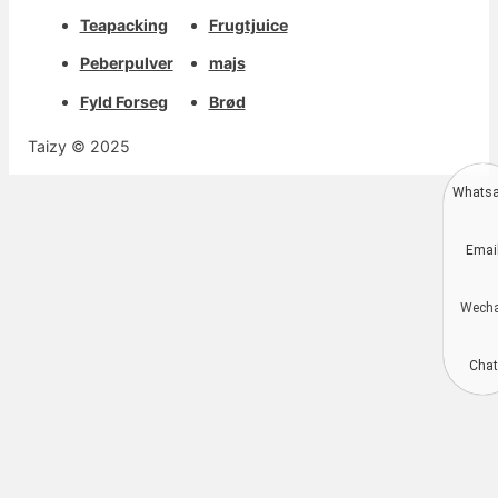
Teapacking
Frugtjuice
Peberpulver
majs
Fyld Forseg
Brød
Taizy © 2025
Whats
Deutsch
Emai
Aragonés
Português do Brasil
Wech
简体中文
Kiswahili
Chat
Русский
العربية
Español