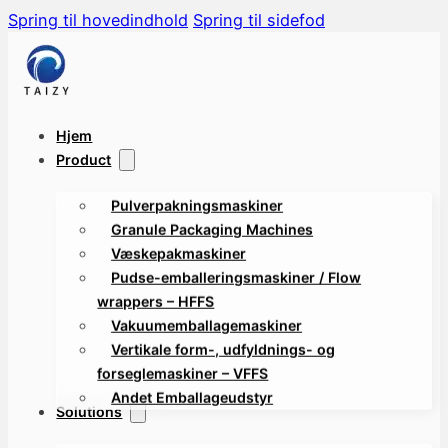
Spring til hovedindhold
Spring til sidefod
Hjem
Product
Pulverpakningsmaskiner
Granule Packaging Machines
Væskepakmaskiner
Pudse-emballeringsmaskiner / Flow
wrappers – HFFS
Vakuumemballagemaskiner
Vertikale form-, udfyldnings- og
forseglemaskiner – VFFS
Andet Emballageudstyr
Solutions