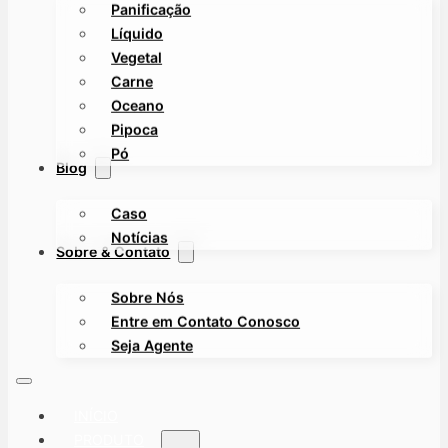
Panificação
Líquido
Vegetal
Carne
Oceano
Pipoca
Pó
Blog
Caso
Notícias
Sobre & Contato
Sobre Nós
Entre em Contato Conosco
Seja Agente
INÍCIO
PRODUTO