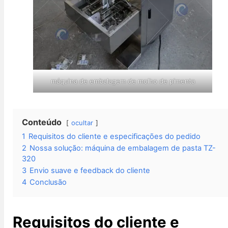
máquina de embalagem de molho de pimenta
Conteúdo
ocultar
1
Requisitos do cliente e especificações do pedido
2
Nossa solução: máquina de embalagem de pasta TZ-
320
3
Envio suave e feedback do cliente
4
Conclusão
Requisitos do cliente e