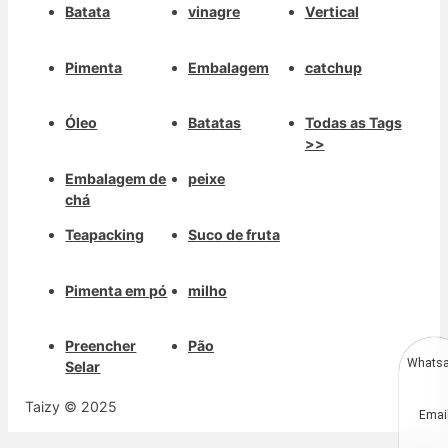
Batata
vinagre
Vertical
Pimenta
Embalagem
catchup
Óleo
Batatas
Todas as Tags
>>
Embalagem de
peixe
chá
Teapacking
Suco de fruta
Pimenta em pó
milho
Preencher
Pão
Whats
Selar
Deutsch
Taizy © 2025
Emai
Aragonés