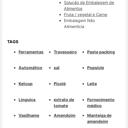
Solução de Embalagem de
Alimentos
Fruta / vegetal e Carne
Embalagem Não
Alimentícia
TAGS
Ferramentas
Travesseiro
Paste packing
Automático
sal
Popsicle
Ketcup
Picolé
Leite
Linguiça
extrato de
Fornecimento
tomate
médico
Vasilhame
Amendoim
Manteiga de
amendoim