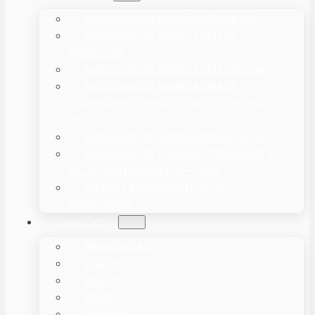
MÁQUINAS DE EMBALAGEM DE PÓ
MÁQUINAS DE EMBALAGEM DE
GRÂNULOS
MÁQUINAS DE EMBALAGEM LÍQUIDA
MÁQUINAS DE EMBALAGEM DE
TRAVESSEIRO / ENVOLTÓRIOS DE FLUXO –
HFFS
MÁQUINAS DE EMBALAGEM A VÁCUO
MÁQUINAS DE FORMAR, PREENCHER E
SELAR VERTICALMENTE – VFFS
OUTROS EQUIPAMENTOS DE
EMBALAGEM
SOLUÇÕES
PANIFICAÇÃO
LÍQUIDO
VEGETAL
CARNE
OCEANO