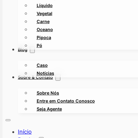
Líquido
Vegetal
Carne
Oceano
Pipoca
Pó
Blog
Caso
Notícias
Sobre & Contato
Sobre Nós
Entre em Contato Conosco
Seja Agente
Início