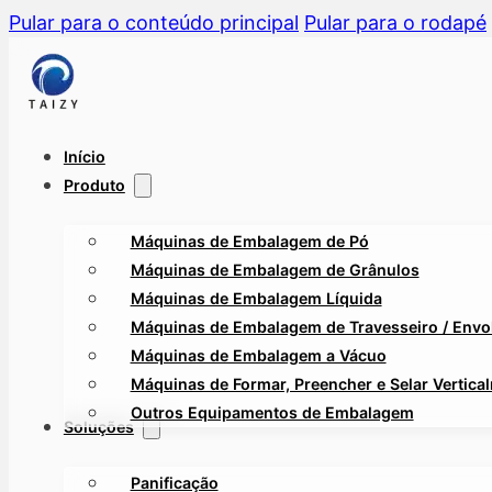
Pular para o conteúdo principal
Pular para o rodapé
Início
Produto
Máquinas de Embalagem de Pó
Máquinas de Embalagem de Grânulos
Máquinas de Embalagem Líquida
Máquinas de Embalagem de Travesseiro / Envol
Máquinas de Embalagem a Vácuo
Máquinas de Formar, Preencher e Selar Vertica
Outros Equipamentos de Embalagem
Soluções
Panificação