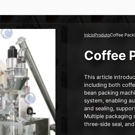
Início
Produto
Coffee Pack
Coffee 
This article introd
including both cof
bean packing machi
system, enabling au
and sealing, suppor
Multiple packaging 
three-side seal, and