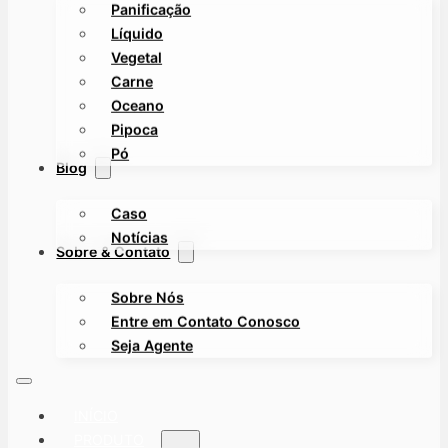
Panificação
Líquido
Vegetal
Carne
Oceano
Pipoca
Pó
Blog
Caso
Notícias
Sobre & Contato
Sobre Nós
Entre em Contato Conosco
Seja Agente
INÍCIO
PRODUTO