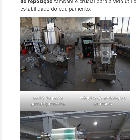
de reposição
também é crucial para a vida útil e
estabilidade do equipamento.
sachê de pasta
máquina de embalagem
packaing machine
de molho