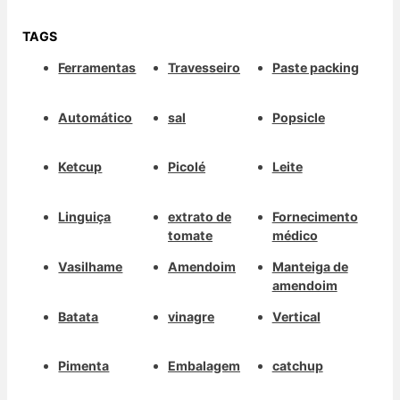
TAGS
Ferramentas
Travesseiro
Paste packing
Automático
sal
Popsicle
Ketcup
Picolé
Leite
Linguiça
extrato de
Fornecimento
tomate
médico
Vasilhame
Amendoim
Manteiga de
amendoim
Batata
vinagre
Vertical
Pimenta
Embalagem
catchup