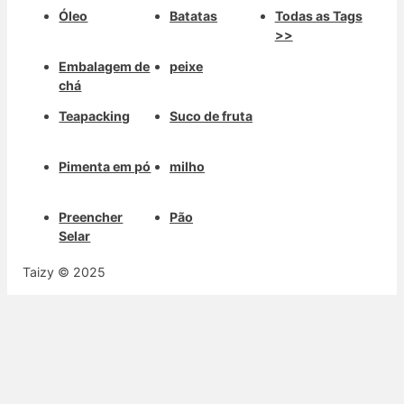
Óleo
Batatas
Todas as Tags
>>
Embalagem de
peixe
chá
Teapacking
Suco de fruta
Pimenta em pó
milho
Preencher
Pão
Selar
Taizy © 2025