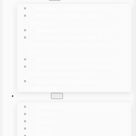
MÁQUINAS DE EMBALAGEM DE PÓ
MÁQUINAS DE EMBALAGEM DE
GRÂNULOS
MÁQUINAS DE EMBALAGEM LÍQUIDA
MÁQUINAS DE EMBALAGEM DE
TRAVESSEIRO / ENVOLTÓRIOS DE FLUXO –
HFFS
MÁQUINAS DE EMBALAGEM A VÁCUO
MÁQUINAS DE FORMAR, PREENCHER E
SELAR VERTICALMENTE – VFFS
OUTROS EQUIPAMENTOS DE
EMBALAGEM
SOLUÇÕES
PANIFICAÇÃO
LÍQUIDO
VEGETAL
CARNE
OCEANO