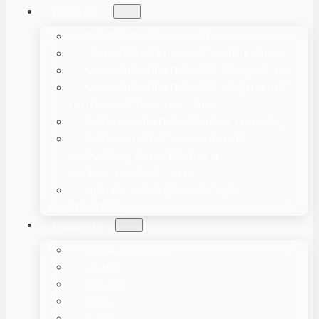
ПРОДУКТ
POWDER PACKING MACHINES
ГРАНУЛЬНАЯ УПАКОВОЧНАЯ ТЕХНИКА
МАШИНЫ ДЛЯ УПАКОВКИ ЖИДКОСТЕЙ
МАШИНЫ ДЛЯ УПАКОВКИ ПОДУШЕЧЕК /
ПОТОКОВЫЕ ОБЕРТКИ – HFFS
ВАКУУМНАЯ УПАКОВОЧНАЯ ТЕХНИКА
ВЕРТИКАЛЬНЫЕ МАШИНЫ ДЛЯ
ФОРМОВКИ, НАПОЛНЕНИЯ И
ЗАПЕЧАТЫВАНИЯ – VFFS
ДРУГОЕ ОБОРУДОВАНИЕ ДЛЯ
УПАКОВКИ
РЕШЕНИЯ
КОНДИТЕРСКАЯ
LIQUID
ОВОЩИ
МЯСО
КОФЕ