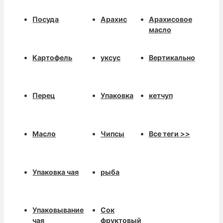
Посуда
Арахис
Арахисовое
масло
Картофель
уксус
Вертикально
Перец
Упаковка
кетчуп
Масло
Чипсы
Все теги >>
Упаковка чая
рыба
Упаковывание
Сок
чая
фруктовый