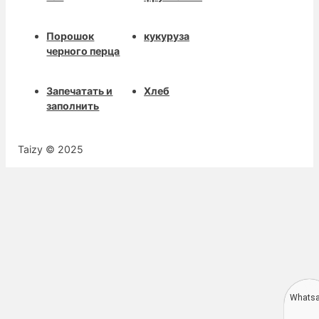
Порошок
кукуруза
черного перца
Запечатать и
Хлеб
заполнить
Taizy © 2025
Whats
Deutsch