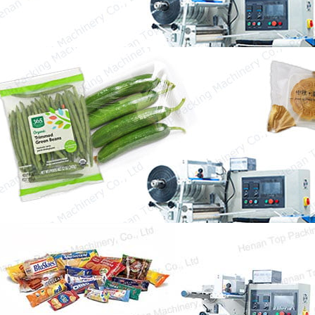
Машина для упаковки подушек
Упаковочная машина для подушек – это
упаковочная машина, которая широко
используется в пищевой, медицинской,
бытовой…
Bakery Products Packaging Machine
Машина для упаковки хлебобулочных
изделий имеет большое значение в