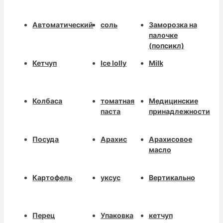
Автоматический
соль
Заморозка на
палочке
(попсикл)
Кетчуп
Ice lolly
Milk
Колбаса
томатная
Медицинские
паста
принадлежности
Посуда
Арахис
Арахисовое
масло
Картофель
уксус
Вертикально
Перец
Упаковка
кетчуп