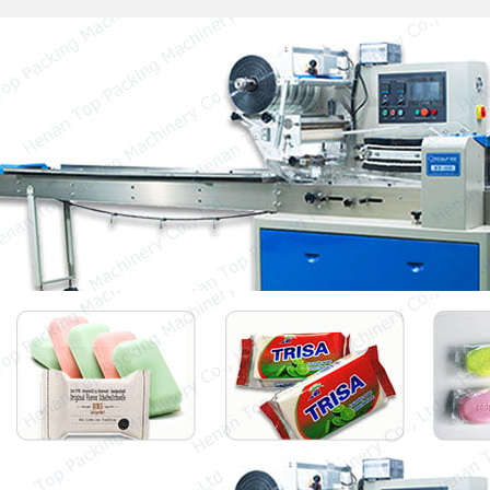
Vegetable Packing Machine
Овощные упаковочные машины являются
незаменимым оборудованием во многих
крупных супермаркетах и ​​пищевых
фабриках. Потому что…
Автоматическая упаковочная
машина для мыла
Автоматическая упаковочная машина для
мыла — отличный метод упаковки для
производителей мыла…