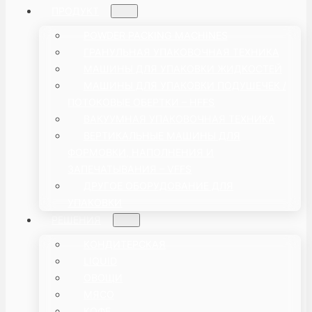
ПРОДУКТ
POWDER PACKING MACHINES
ГРАНУЛЬНАЯ УПАКОВОЧНАЯ ТЕХНИКА
МАШИНЫ ДЛЯ УПАКОВКИ ЖИДКОСТЕЙ
МАШИНЫ ДЛЯ УПАКОВКИ ПОДУШЕЧЕК /
ПОТОКОВЫЕ ОБЕРТКИ – HFFS
ВАКУУМНАЯ УПАКОВОЧНАЯ ТЕХНИКА
ВЕРТИКАЛЬНЫЕ МАШИНЫ ДЛЯ
ФОРМОВКИ, НАПОЛНЕНИЯ И
ЗАПЕЧАТЫВАНИЯ – VFFS
ДРУГОЕ ОБОРУДОВАНИЕ ДЛЯ
УПАКОВКИ
РЕШЕНИЯ
КОНДИТЕРСКАЯ
LIQUID
ОВОЩИ
МЯСО
КОФЕ