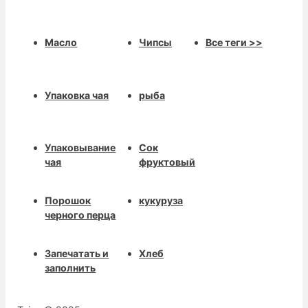
Масло
Чипсы
Все теги >>
Упаковка чая
рыба
Упаковывание
Сок
чая
фруктовый
Порошок
кукуруза
черного перца
Запечатать и
Хлеб
заполнить