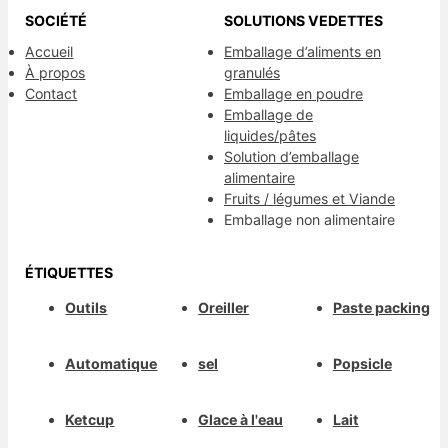
SOCIÉTÉ
SOLUTIONS VEDETTES
Accueil
Emballage d’aliments en
À propos
granulés
Contact
Emballage en poudre
Emballage de
liquides/pâtes
Solution d’emballage
alimentaire
Fruits / légumes et Viande
Emballage non alimentaire
ÉTIQUETTES
Outils
Oreiller
Paste packing
Automatique
sel
Popsicle
Ketcup
Glace à l'eau
Lait