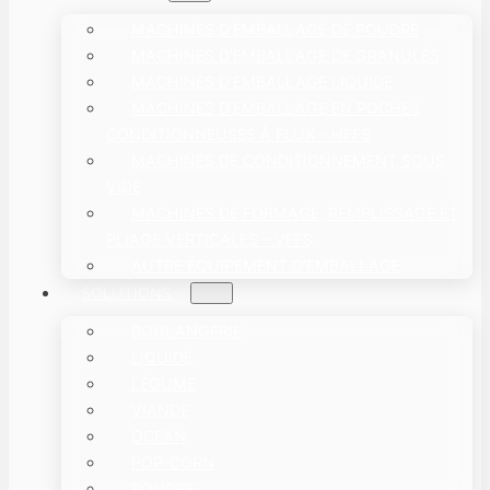
MACHINES D'EMBALLAGE DE POUDRE
MACHINES D'EMBALLAGE DE GRANULÉS
MACHINES D'EMBALLAGE LIQUIDE
MACHINES D’EMBALLAGE EN POCHE /
CONDITIONNEUSES À FLUX – HFFS
MACHINES DE CONDITIONNEMENT SOUS
VIDE
MACHINES DE FORMAGE, REMPLISSAGE ET
PLIAGE VERTICALES – VFFS
AUTRE ÉQUIPEMENT D'EMBALLAGE
SOLUTIONS
BOULANGERIE
LIQUIDE
LÉGUME
VIANDE
OCEAN
POP-CORN
POUDRE