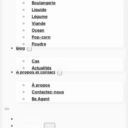
Boulangerie
Liquide
Légume
Viande
Ocean
Pop-corn
Poudre
Blog
Cas
Actualités
À propos et contact
À propos
Contactez-nous
Be Agent
ACCUEIL
PRODUIT