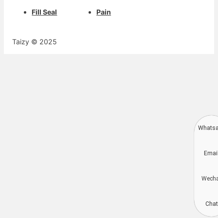
Fill Seal
Pain
Taizy © 2025
Whats
Deutsch
Emai
Aragonés
Dansk
Wech
Português do Brasil
简体中文
Chat