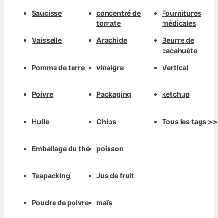
Saucisse
concentré de
Fournitures
tomate
médicales
Vaisselle
Arachide
Beurre de
cacahuète
Pomme de terre
vinaigre
Vertical
Poivre
Packaging
ketchup
Huile
Chips
Tous les tags >>
Emballage du thé
poisson
Teapacking
Jus de fruit
Poudre de poivre
maïs