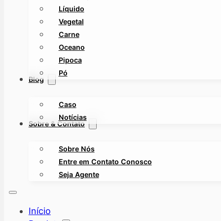
Líquido
Vegetal
Carne
Oceano
Pipoca
Pó
Blog
Caso
Notícias
Sobre & Contato
Sobre Nós
Entre em Contato Conosco
Seja Agente
Início