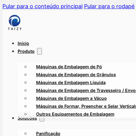
Pular para o conteúdo principal
Pular para o rodapé
Início
Produto
Máquinas de Embalagem de Pó
Máquinas de Embalagem de Grânulos
Máquinas de Embalagem Líquida
Máquinas de Embalagem de Travesseiro / Envol
Máquinas de Embalagem a Vácuo
Máquinas de Formar, Preencher e Selar Vertica
Outros Equipamentos de Embalagem
Soluções
Panificação