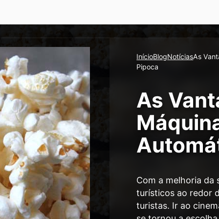
Início
Blog
Notícias
As Vant
Pipoca
As Vant
Máquin
Automát
Com a melhoria da s
turísticos ao redor
turistas. Ir ao cin
se tornou a escolha 