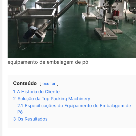
equipamento de embalagem de pó
Conteúdo
ocultar
1
A História do Cliente
2
Solução da Top Packing Machinery
2.1
Especificações do Equipamento de Embalagem de
Pó
3
Os Resultados