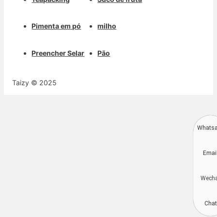
Pimenta em pó
milho
Preencher Selar
Pão
Taizy © 2025
Whats
Deutsch
Emai
Aragonés
Dansk
Wech
简体中文
Kiswahili
Chat