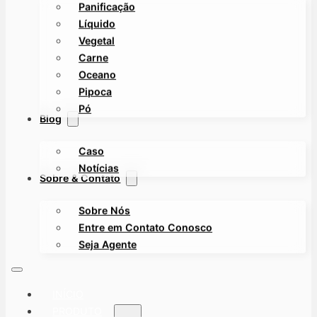
Panificação
Líquido
Vegetal
Carne
Oceano
Pipoca
Pó
Blog
Caso
Notícias
Sobre & Contato
Sobre Nós
Entre em Contato Conosco
Seja Agente
INÍCIO
PRODUTO