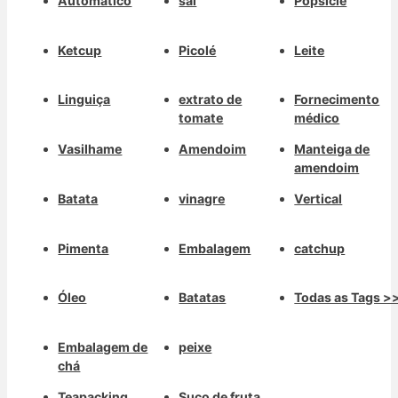
Automático
sal
Popsicle
Ketcup
Picolé
Leite
Linguiça
extrato de
Fornecimento
tomate
médico
Vasilhame
Amendoim
Manteiga de
amendoim
Batata
vinagre
Vertical
Pimenta
Embalagem
catchup
Óleo
Batatas
Todas as Tags >
Embalagem de
peixe
chá
Teapacking
Suco de fruta