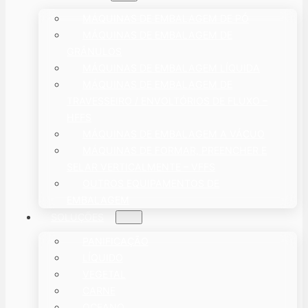
MÁQUINAS DE EMBALAGEM DE PÓ
MÁQUINAS DE EMBALAGEM DE
GRÂNULOS
MÁQUINAS DE EMBALAGEM LÍQUIDA
MÁQUINAS DE EMBALAGEM DE
TRAVESSEIRO / ENVOLTÓRIOS DE FLUXO –
HFFS
MÁQUINAS DE EMBALAGEM A VÁCUO
MÁQUINAS DE FORMAR, PREENCHER E
SELAR VERTICALMENTE – VFFS
OUTROS EQUIPAMENTOS DE
EMBALAGEM
SOLUÇÕES
PANIFICAÇÃO
LÍQUIDO
VEGETAL
CARNE
OCEANO