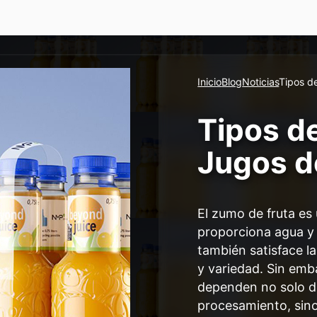
Inicio
Blog
Noticias
Tipos d
Tipos d
Jugos d
El zumo de fruta es
proporciona agua y
también satisface l
y variedad. Sin emba
dependen no solo de
procesamiento, sino