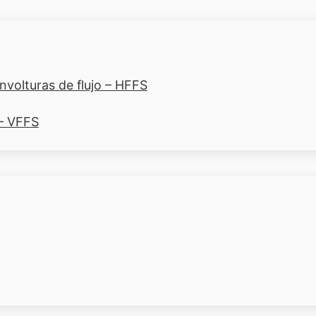
volturas de flujo – HFFS
 – VFFS