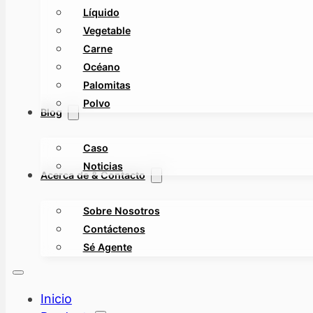
Líquido
Vegetable
Carne
Océano
Palomitas
Polvo
Blog
Caso
Noticias
Acerca de & Contacto
Sobre Nosotros
Contáctenos
Sé Agente
Inicio