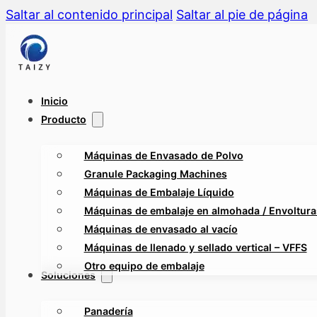
Saltar al contenido principal
Saltar al pie de página
Inicio
Producto
Máquinas de Envasado de Polvo
Granule Packaging Machines
Máquinas de Embalaje Líquido
Máquinas de embalaje en almohada / Envolturas
Máquinas de envasado al vacío
Máquinas de llenado y sellado vertical – VFFS
Otro equipo de embalaje
Soluciones
Panadería