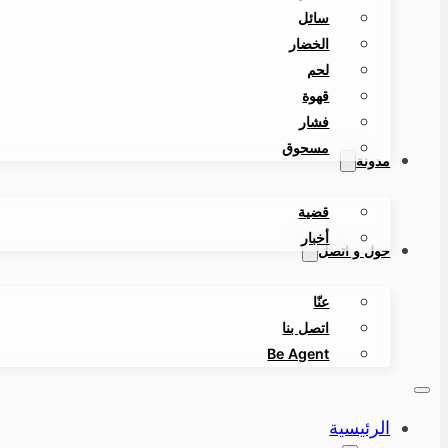
سائل
الخضار
لحم
قهوة
فشار
مسحوق
مدونة
قضية
أخبار
حول و اتصل
عنّا
اتصل بنا
Be Agent
الرئيسية