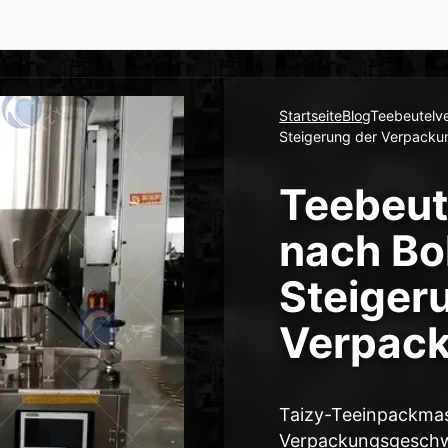
Startseite
Blog
Teebeutelve
Steigerung der Verpackun
Teebeu
nach Bol
Steiger
Verpack
Taizy-Teeinpackmas
Verpackungsgeschwi