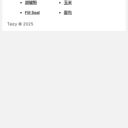
胡椒粉
玉米
Fill Seal
面包
Taizy © 2025
Whats
Deutsch
Emai
Aragonés
Dansk
Wech
Português do Brasil
Kiswahili
Chat
Русский
العربية
Español
Français