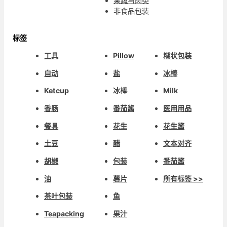
果蔬与肉类
非食品包装
标签
工具
Pillow
糊状包装
自动
盐
冰棒
Ketcup
冰棒
Milk
香肠
番茄酱
医用用品
餐具
花生
花生酱
土豆
醋
文本对齐
胡椒
包装
番茄酱
油
薯片
所有标签 >>
茶叶包装
鱼
Teapacking
果汁