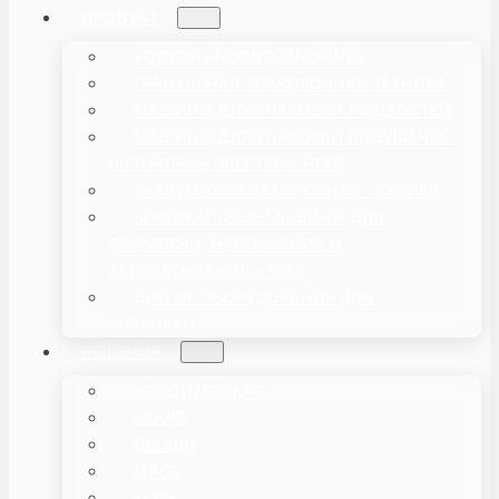
ПРОДУКТ
POWDER PACKING MACHINES
ГРАНУЛЬНАЯ УПАКОВОЧНАЯ ТЕХНИКА
МАШИНЫ ДЛЯ УПАКОВКИ ЖИДКОСТЕЙ
МАШИНЫ ДЛЯ УПАКОВКИ ПОДУШЕЧЕК /
ПОТОКОВЫЕ ОБЕРТКИ – HFFS
ВАКУУМНАЯ УПАКОВОЧНАЯ ТЕХНИКА
ВЕРТИКАЛЬНЫЕ МАШИНЫ ДЛЯ
ФОРМОВКИ, НАПОЛНЕНИЯ И
ЗАПЕЧАТЫВАНИЯ – VFFS
ДРУГОЕ ОБОРУДОВАНИЕ ДЛЯ
УПАКОВКИ
РЕШЕНИЯ
КОНДИТЕРСКАЯ
LIQUID
ОВОЩИ
МЯСО
КОФЕ