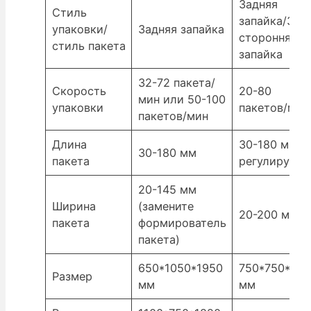
Задняя
Стиль
запайка/3-
упаковки/
Задняя запайка
сторонняя
стиль пакета
запайка
32-72 пакета/
Скорость
20-80
мин или 50-100
упаковки
пакетов/мин
пакетов/мин
Длина
30-180 мм
30-180 мм
пакета
регулируетс
20-145 мм
Ширина
(замените
20-200 мм
пакета
формирователь
пакета)
650*1050*1950
750*750*210
Размер
мм
мм