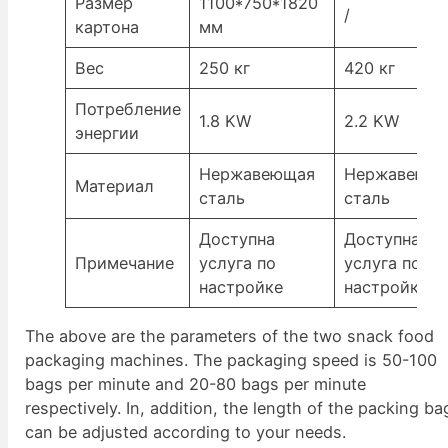
Размер
1100*750*1820
/
картона
мм
Вес
250 кг
420 кг
Потребление
1.8 KW
2.2 KW
энергии
Нержавеющая
Нержавеющ
Материал
сталь
сталь
Доступна
Доступна
Примечание
услуга по
услуга по
настройке
настройке
The above are the parameters of the two snack food
packaging machines. The packaging speed is 50-100
bags per minute and 20-80 bags per minute
respectively. In, addition, the length of the packing ba
can be adjusted according to your needs.