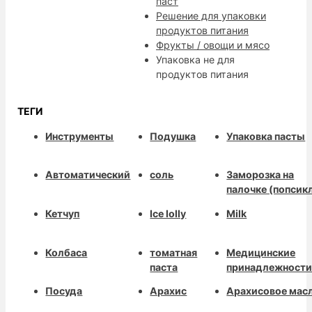
паст
Решение для упаковки
продуктов питания
Фрукты / овощи и мясо
Упаковка не для
продуктов питания
ТЕГИ
Инструменты
Подушка
Упаковка пасты
Автоматический
соль
Заморозка на
палочке (попсик
Кетчуп
Ice lolly
Milk
Колбаса
томатная
Медицинские
паста
принадлежност
Посуда
Арахис
Арахисовое мас