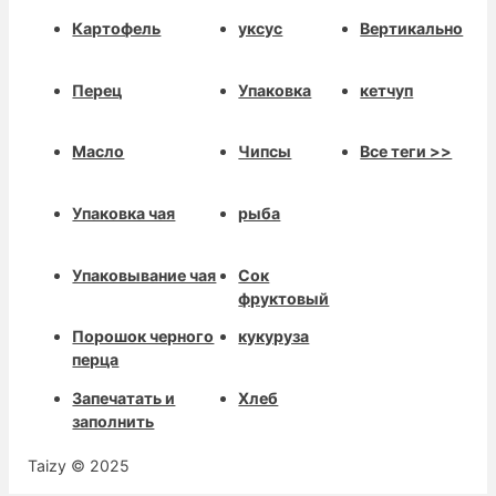
Картофель
уксус
Вертикально
Перец
Упаковка
кетчуп
Масло
Чипсы
Все теги >>
Упаковка чая
рыба
Упаковывание чая
Сок
фруктовый
Порошок черного
кукуруза
перца
Запечатать и
Хлеб
заполнить
Taizy © 2025