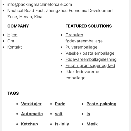
info@packingmachineforsale.com
Nautical Road East, Zhengzhou Economic Development
Zone, Henan, Kina
COMPANY
FEATURED SOLUTIONS
Hjem
Granulær
Om
fødevareemballage
Kontakt
Pulveremballage
Væske / pasta emballage
Fødevareemballageløsning
Frugt / grøntsager og kød
Ikke-fødevarerne
emballage
TAGS
Værktøjer
Pude
Paste-pakning
Automatic
salt
Is
Ketchup
Is-lolly
Mælk