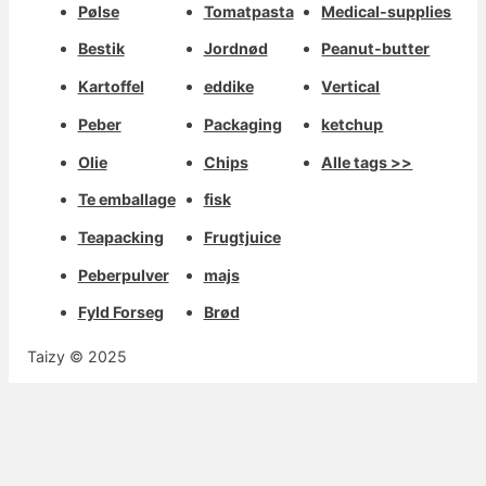
Pølse
Tomatpasta
Medical-supplies
Bestik
Jordnød
Peanut-butter
Kartoffel
eddike
Vertical
Peber
Packaging
ketchup
Olie
Chips
Alle tags >>
Te emballage
fisk
Teapacking
Frugtjuice
Peberpulver
majs
Fyld Forseg
Brød
Taizy © 2025
Whats
Deutsch