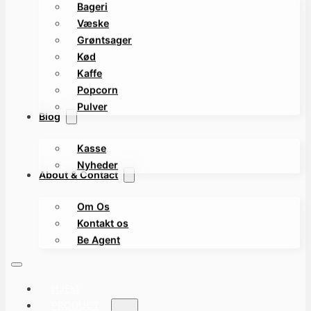
Bageri
Væske
Grøntsager
Kød
Kaffe
Popcorn
Pulver
Blog
Kasse
Nyheder
About & Contact
Om Os
Kontakt os
Be Agent
HJEM
PRODUCT