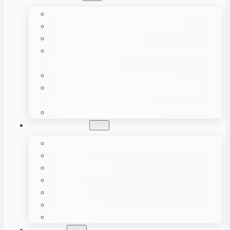
PULVERPAKNINGSMASKINER
GRANULE PACKAGING MACHINES
VÆSKEPAKMASKINER
PUDSE-EMBALLERINGSMASKINER / FLOW
WRAPPERS – HFFS
VAKUUMEMBALLAGEMASKINER
VERTIKALE FORM-, UDFYLDNINGS- OG
FORSEGLEMASKINER – VFFS
ANDET EMBALLAGEUDSTYR
SOLUTIONS
BAGERI
VÆSKE
GRØNTSAGER
KØD
KAFFE
POPCORN
PULVER
BLOG