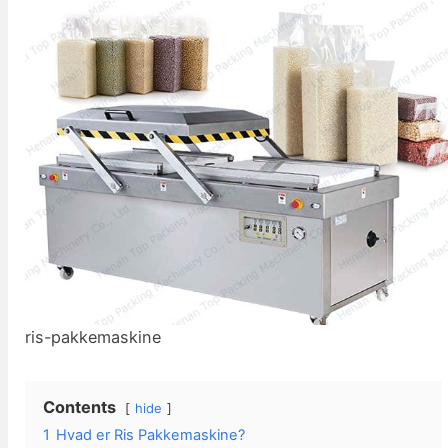
ris-pakkemaskine
Contents
hide
1
Hvad er Ris Pakkemaskine?