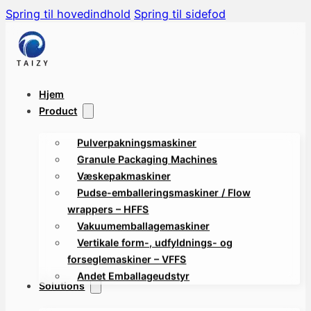
Spring til hovedindhold
Spring til sidefod
Hjem
Product
Pulverpakningsmaskiner
Granule Packaging Machines
Væskepakmaskiner
Pudse-emballeringsmaskiner / Flow
wrappers – HFFS
Vakuumemballagemaskiner
Vertikale form-, udfyldnings- og
forseglemaskiner – VFFS
Andet Emballageudstyr
Solutions