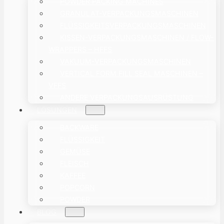
POWDER PACKING MACHINES
GRANULAT-VERPACKUNGSMASCHINEN
FLÜSSIGKEITSVERPACKUNGSMASCHINEN
KISSEN-VERPACKUNGSMASCHINEN / FLOW-
WRAPPERS – HFFS
VAKUUM-VERPACKUNGSMASCHINEN
VERTICAL FORM FILL SEAL MASCHINEN –
VFFS
ANDERE VERPACKUNGSAUSRÜSTUNG
LÖSUNGEN
BACKWARE
FLÜSSIGKEIT
GEMÜSE
FLEISCH
KAFFEE
POPCORN
POWDER
BLOG