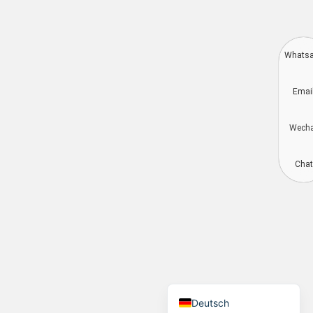
Whats
Aragonés
Emai
Dansk
Português do Brasil
Wech
简体中文
Kiswahili
Chat
Русский
العربية
Español
Français
English
Deutsch