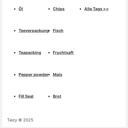
Öl
Chips
Alle Tags >>
Teeverpackung
Fisch
Teapacking
Fruchtsaft
Pepper powder
Mais
Fill Seal
Brot
Taizy © 2025