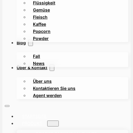
Flüssigkeit
Gemüse
Fleisch
Kaffee
Popcorn
Powder
Blog
Fall
News
Über & Kontakt
Über uns
Kontaktieren Sie uns
Agent werden
STARTSEITE
PRODUKT