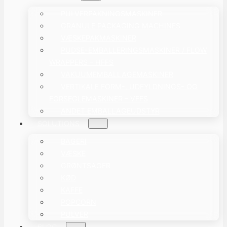
PULVERPAKNINGSMASKINER
GRANULE PACKAGING MACHINES
VÆSKEPAKMASKINER
PUDSE-EMBALLERINGSMASKINER / FLOW
WRAPPERS – HFFS
VAKUUMEMBALLAGEMASKINER
VERTIKALE FORM-, UDFYLDNINGS- OG
FORSEGLEMASKINER – VFFS
ANDET EMBALLAGEUDSTYR
SOLUTIONS
BAGERI
VÆSKE
GRØNTSAGER
KØD
KAFFE
POPCORN
PULVER
BLOG