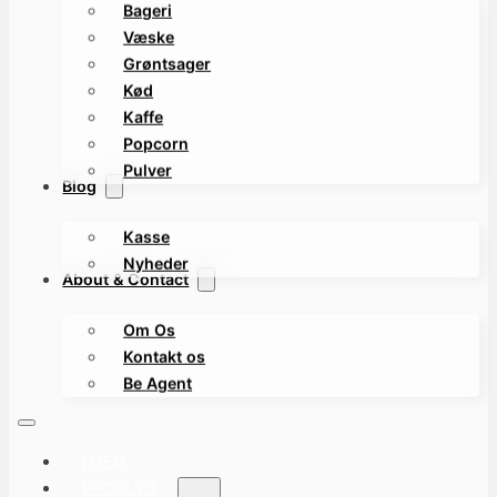
Bageri
Væske
Grøntsager
Kød
Kaffe
Popcorn
Pulver
Blog
Kasse
Nyheder
About & Contact
Om Os
Kontakt os
Be Agent
HJEM
PRODUCT