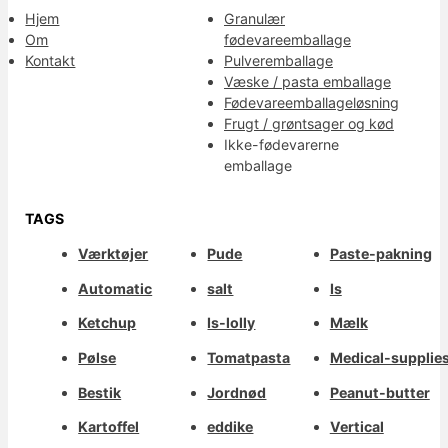
Hjem
Granulær
Om
fødevareemballage
Kontakt
Pulveremballage
Væske / pasta emballage
Fødevareemballageløsning
Frugt / grøntsager og kød
Ikke-fødevarerne
emballage
TAGS
Værktøjer
Pude
Paste-pakning
Automatic
salt
Is
Ketchup
Is-lolly
Mælk
Pølse
Tomatpasta
Medical-supplie
Bestik
Jordnød
Peanut-butter
Kartoffel
eddike
Vertical