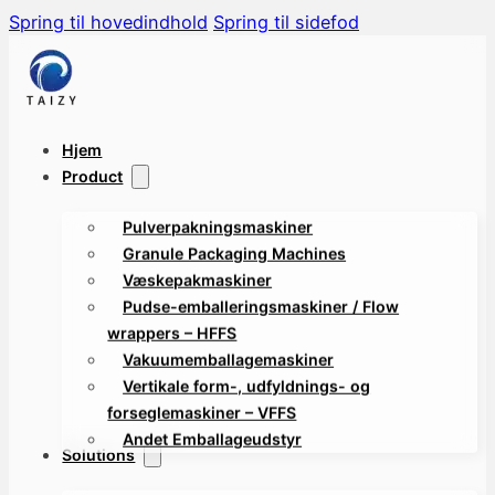
Spring til hovedindhold
Spring til sidefod
Hjem
Product
Pulverpakningsmaskiner
Granule Packaging Machines
Væskepakmaskiner
Pudse-emballeringsmaskiner / Flow
wrappers – HFFS
Vakuumemballagemaskiner
Vertikale form-, udfyldnings- og
forseglemaskiner – VFFS
Andet Emballageudstyr
Solutions