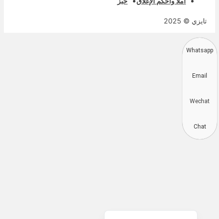
املأ واحكم الإغلاق
خبز
ايزي © 2025
Whats
Deutsch
Emai
Aragonés
Dansk
Wech
Português do Brasil
简体中文
Chat
Kiswahili
Русский
Español
Français
English