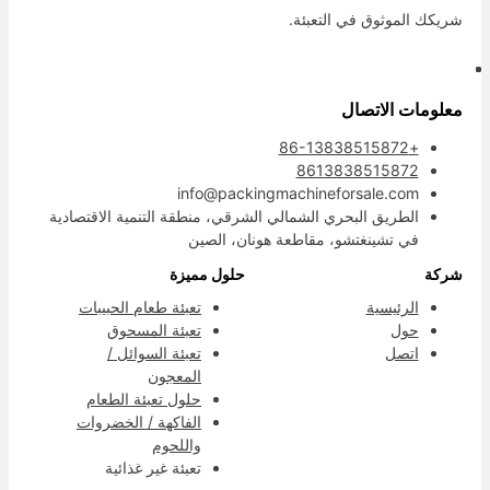
ريكك الموثوق في التعبئة.
علومات الاتصال
+86-13838515872
8613838515872
info@packingmachineforsale.com
الطريق البحري الشمالي الشرقي، منطقة التنمية الاقتصادية
في تشينغتشو، مقاطعة هونان، الصين
ركة
حلول مميزة
الرئيسية
تعبئة طعام الحبيبات
حول
تعبئة المسحوق
اتصل
تعبئة السوائل /
المعجون
حلول تعبئة الطعام
الفاكهة / الخضروات
واللحوم
تعبئة غير غذائية