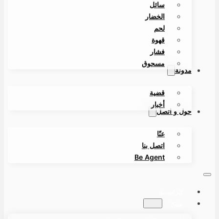
سائل
الخضار
لحم
قهوة
فشار
مسحوق
مدونة
قضية
أخبار
حول و اتصل
عنّا
اتصل بنا
Be Agent
الرئيسية
منتج