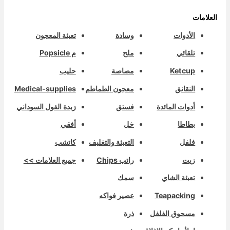
لعلامات
الأدوات
وسادة
تعبئة المعجون
تلقائي
ملح
م Popsicle
Ketcup
مصاصة
حليب
النقانق
معجون الطماطم
Medical-supplies
أدوات المائدة
فستق
زبدة الفول السوداني
بطاطا
خل
أفقي
فلفل
التعبئة والتغليف
كاتشب
زيت
راتب Chips
جميع العلامات >>
تعبئة الشاي
سمك
Teapacking
عصير فواكه
مسحوق الفلفل
ذرة