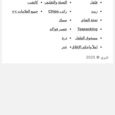
فلفل
التعبئة والتغليف
كاتشب
زيت
راتب Chips
جميع العلامات >>
تعبئة الشاي
سمك
Teapacking
عصير فواكه
مسحوق الفلفل
ذرة
املأ واحكم الإغلاق
خبز
ايزي © 2025