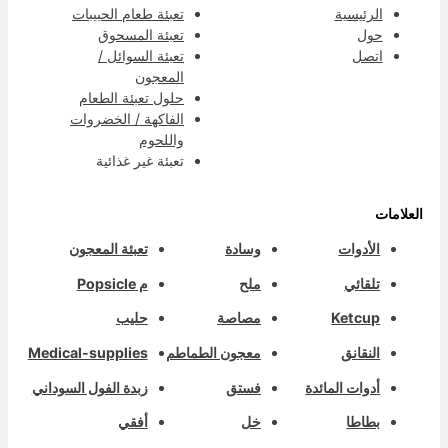
الرئيسية
تعبئة طعام الحبيبات
حول
تعبئة المسحوق
اتصل
تعبئة السوائل /
المعجون
حلول تعبئة الطعام
الفاكهة / الخضروات
واللحوم
تعبئة غير غذائية
لعلامات
الأدوات
وسادة
تعبئة المعجون
تلقائي
ملح
م Popsicle
Ketcup
مصاصة
حليب
النقانق
معجون الطماطم
Medical-supplies
أدوات المائدة
فستق
زبدة الفول السوداني
بطاطا
خل
أفقي