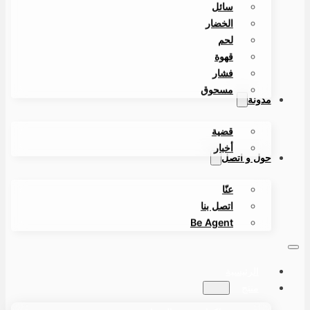
سائل
الخضار
لحم
قهوة
فشار
مسحوق
مدونة
قضية
أخبار
حول و اتصل
عنّا
اتصل بنا
Be Agent
الرئيسية
منتج