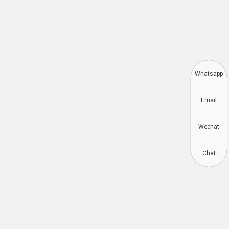
Whats
Deutsch
Emai
Aragonés
Dansk
Wech
Português do Brasil
简体中文
Chat
Kiswahili
Русский
Español
Français