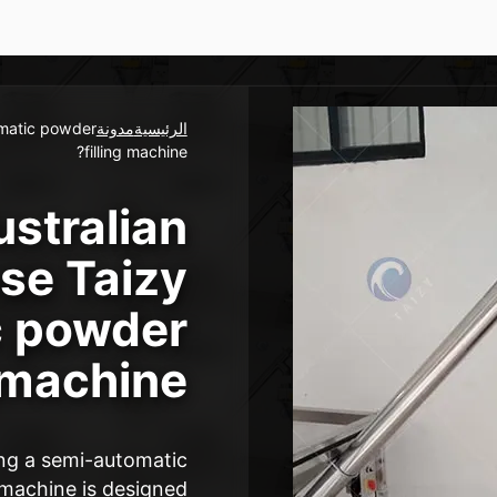
الرئيسية
مدونة
omatic powder
filling machine?
stralian
se Taizy
c powder
 machine?
ing a semi-automatic
 machine is designed