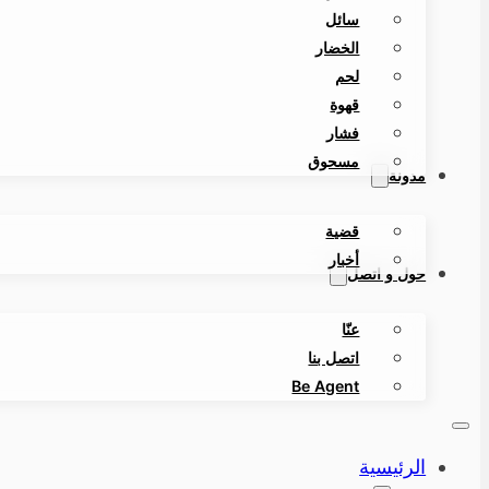
سائل
الخضار
لحم
قهوة
فشار
مسحوق
مدونة
قضية
أخبار
حول و اتصل
عنّا
اتصل بنا
Be Agent
الرئيسية