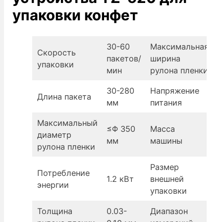
упаковки конфет
30-60
Максимальная
Скорость
пакетов/
ширина
упаковки
мин
рулона пленки
30-280
Напряжение
A
Длина пакета
мм
питания
Максимальный
≤Φ 350
Масса
диаметр
4
мм
машины
рулона пленки
Размер
Потребление
8
1.2 кВт
внешней
энергии
упаковки
Толщина
0.03-
Диапазон
1