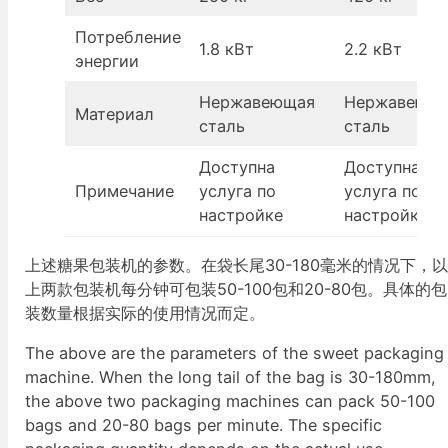
Потребление
1.8 кВт
2.2 кВт
энергии
Нержавеющая
Нержавеющ
Материал
сталь
сталь
Доступна
Доступна
Примечание
услуга по
услуга по
настройке
настройке
上述糖果包装机的参数。在袋长尾30-180毫米的情况下，
上两款包装机每分钟可包装50-100包和20-80包。具体的包
装数量根据实际的使用情况而定。
The above are the parameters of the sweet packaging
machine. When the long tail of the bag is 30-180mm,
the above two packaging machines can pack 50-100
bags and 20-80 bags per minute. The specific