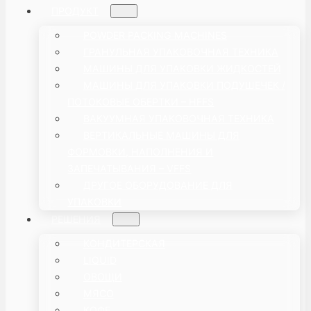
ПРОДУКТ
POWDER PACKING MACHINES
ГРАНУЛЬНАЯ УПАКОВОЧНАЯ ТЕХНИКА
МАШИНЫ ДЛЯ УПАКОВКИ ЖИДКОСТЕЙ
МАШИНЫ ДЛЯ УПАКОВКИ ПОДУШЕЧЕК /
ПОТОКОВЫЕ ОБЕРТКИ – HFFS
ВАКУУМНАЯ УПАКОВОЧНАЯ ТЕХНИКА
ВЕРТИКАЛЬНЫЕ МАШИНЫ ДЛЯ
ФОРМОВКИ, НАПОЛНЕНИЯ И
ЗАПЕЧАТЫВАНИЯ – VFFS
ДРУГОЕ ОБОРУДОВАНИЕ ДЛЯ
УПАКОВКИ
РЕШЕНИЯ
КОНДИТЕРСКАЯ
LIQUID
ОВОЩИ
МЯСО
КОФЕ