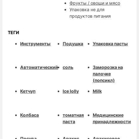
Фрукты / овощи и мясо
Упаковка не для
продуктов питания
ТЕГИ
Инструменты
Подушка
Упаковка пасты
Автоматический
соль
Заморозка на
палочке
(попсикл)
Кетчуп
Ice lolly
Milk
Колбаса
томатная
Медицинские
паста
принадлежности
Посуда
Арахис
Арахисовое