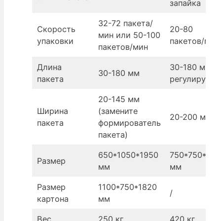
запайка
32-72 пакета/
Скорость
20-80
мин или 50-100
упаковки
пакетов/мин
пакетов/мин
Длина
30-180 мм
30-180 мм
пакета
регулируетс
20-145 мм
Ширина
(замените
20-200 мм
пакета
формирователь
пакета)
650*1050*1950
750*750*210
Размер
мм
мм
Размер
1100*750*1820
/
картона
мм
Вес
250 кг
420 кг