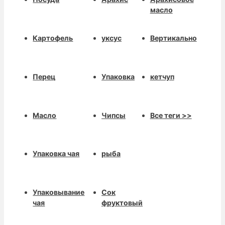
масло
Картофель
уксус
Вертикально
Перец
Упаковка
кетчуп
Масло
Чипсы
Все теги >>
Упаковка чая
рыба
Упаковывание
Сок
чая
фруктовый