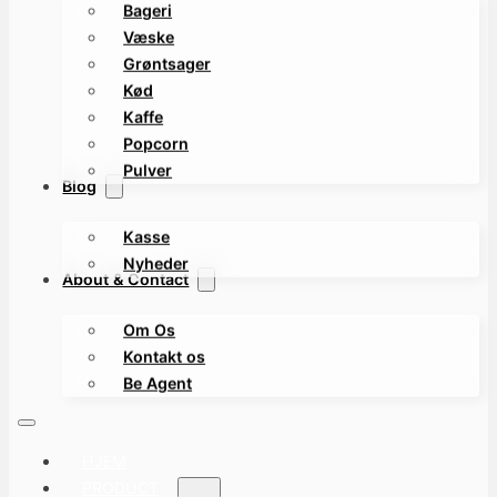
Bageri
Væske
Grøntsager
Kød
Kaffe
Popcorn
Pulver
Blog
Kasse
Nyheder
About & Contact
Om Os
Kontakt os
Be Agent
HJEM
PRODUCT