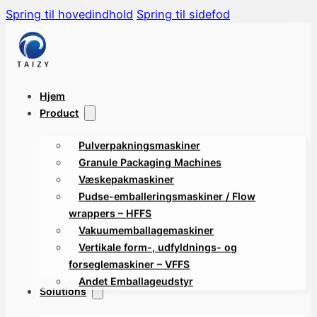
Spring til hovedindhold
Spring til sidefod
Hjem
Product
Pulverpakningsmaskiner
Granule Packaging Machines
Væskepakmaskiner
Pudse-emballeringsmaskiner / Flow
wrappers – HFFS
Vakuumemballagemaskiner
Vertikale form-, udfyldnings- og
forseglemaskiner – VFFS
Andet Emballageudstyr
Solutions