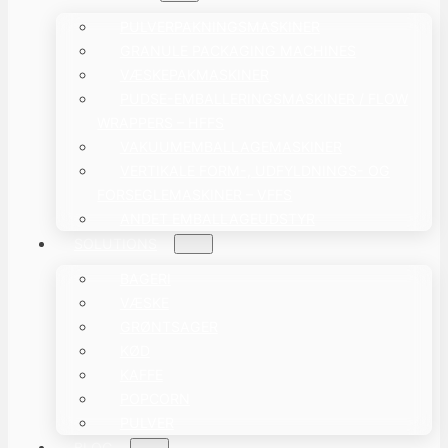
PULVERPAKNINGSMASKINER
GRANULE PACKAGING MACHINES
VÆSKEPAKMASKINER
PUDSE-EMBALLERINGSMASKINER / FLOW
WRAPPERS – HFFS
VAKUUMEMBALLAGEMASKINER
VERTIKALE FORM-, UDFYLDNINGS- OG
FORSEGLEMASKINER – VFFS
ANDET EMBALLAGEUDSTYR
SOLUTIONS
BAGERI
VÆSKE
GRØNTSAGER
KØD
KAFFE
POPCORN
PULVER
BLOG