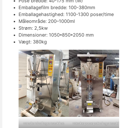
Pose bredde: 40-175 mm (W)
Emballagefilm bredde: 100-380mm
Emballagehastighed: 1100-1300 poser/time
Måleområde: 200–1000ml
Strøm: 2,5kw
Dimensioner: 1050*850*2050 mm
Vægt: 380kg
vandemballagemaskine
væskeposepakningsmaskine