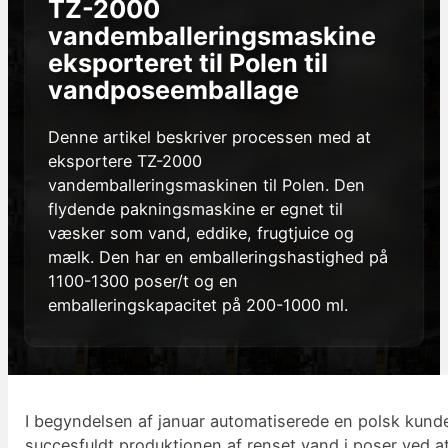
TZ-2000
vandemballeringsmaskine
eksporteret til Polen til
vandposeemballage
Denne artikel beskriver processen med at
eksportere TZ-2000
vandemballeringsmaskinen til Polen. Den
flydende pakningsmaskine er egnet til
væsker som vand, eddike, frugtjuice og
mælk. Den har en emballeringshastighed på
1100-1300 poser/t og en
emballeringskapacitet på 200-1000 ml.
I begyndelsen af januar automatiserede en polsk kund
succesfuldt produktionen af renset vand i poser ved a