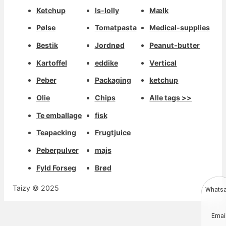
Ketchup
Is-lolly
Mælk
Pølse
Tomatpasta
Medical-supplies
Bestik
Jordnød
Peanut-butter
Kartoffel
eddike
Vertical
Peber
Packaging
ketchup
Olie
Chips
Alle tags >>
Te emballage
fisk
Teapacking
Frugtjuice
Peberpulver
majs
Fyld Forseg
Brød
Taizy © 2025
Whats
Deutsch
Emai
Aragonés