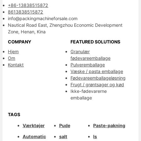
+86-13838515872
8613838515872
info@packingmachineforsale.com
Nautical Road East, Zhengzhou Economic Development
Zone, Henan, Kina
COMPANY
FEATURED SOLUTIONS
Hjem
Granulær
Om
fødevareemballage
Kontakt
Pulveremballage
Væske / pasta emballage
Fødevareemballageløsning
Frugt / grøntsager og kød
Ikke-fødevarerne
emballage
TAGS
Værktøjer
Pude
Paste-pakning
Automatic
salt
Is