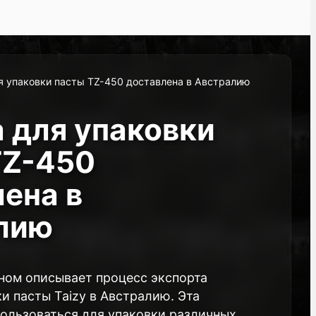
 упаковки пасты TZ-450 доставлена в Австралию
 для упаковки
TZ-450
ена в
лию
вном описывает процесс экспорта
и пасты Taizy в Австралию. Эта
ользоваться для упаковки различных