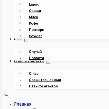
Liquid
Овощи
Мясо
Кофе
Попкорн
Powder
Блог
Случай
Новости
О нас и контакты
О нас
Свяжитесь с нами
Станьте агентом
Главная