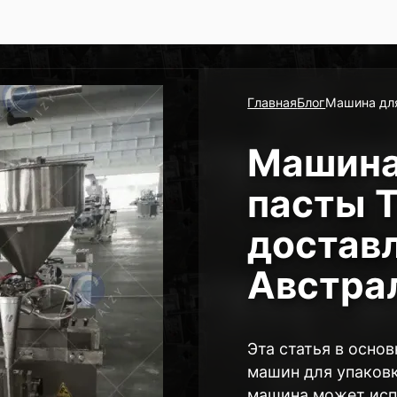
Главная
Блог
Машина для
Машина
пасты 
доставл
Австра
Эта статья в осно
машин для упаковк
машина может исп