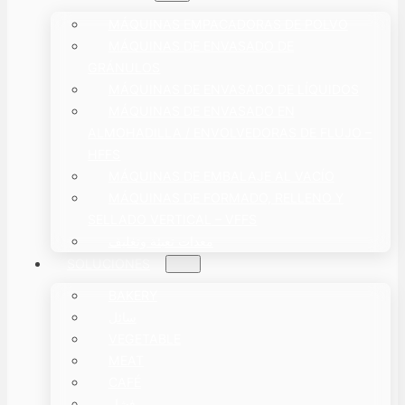
MÁQUINAS EMPACADORAS DE POLVO
MÁQUINAS DE ENVASADO DE
GRÁNULOS
MÁQUINAS DE ENVASADO DE LÍQUIDOS
MÁQUINAS DE ENVASADO EN
ALMOHADILLA / ENVOLVEDORAS DE FLUJO –
HFFS
MÁQUINAS DE EMBALAJE AL VACÍO
MÁQUINAS DE FORMADO, RELLENO Y
SELLADO VERTICAL – VFFS
معدات تعبئة وتغليف
SOLUCIONES
BAKERY
سائل
VEGETABLE
MEAT
CAFÉ
فشار