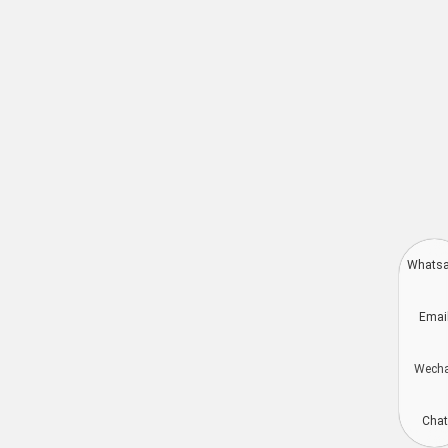
Whats
Deutsch
Emai
Dansk
Português do Brasil
Wech
简体中文
Kiswahili
Chat