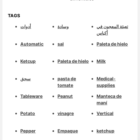
TAGS
تعبئة المعجون في
وسادة
أدوات
أكياس
Automatic
sal
Paleta de hielo
Ketcup
Paleta de hielo
Milk
سجق
pasta de
Medical-
tomate
supplies
Tableware
Peanut
Manteca de
maní
Potato
vinagre
Vertical
Pepper
Empaque
ketchup