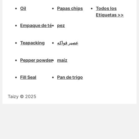
Oil
Papas chips
Todos los
Etiquetas >>
Empaque de té
pez
Teapacking
عصير فواكه
Pepper powder
maíz
Fill Seal
Pan de trigo
Taizy © 2025