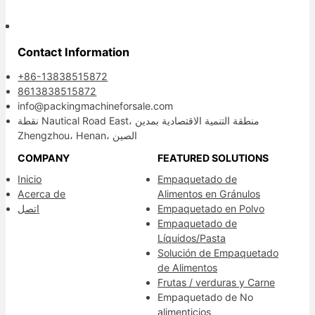
Contact Information
+86-13838515872
8613838515872
info@packingmachineforsale.com
نقطة Nautical Road East، منطقة التنمية الاقتصادية بمدين
Zhengzhou، Henan، الصين
COMPANY
FEATURED SOLUTIONS
Inicio
Empaquetado de
Acerca de
Alimentos en Gránulos
اتصل
Empaquetado en Polvo
Empaquetado de
Líquidos/Pasta
Solución de Empaquetado
de Alimentos
Frutas / verduras y Carne
Empaquetado de No
alimenticios