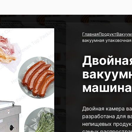
Главная
Продукт
Вакуум
вакуумная упаковочна
Двойна
вакуум
машин
Двойная камера в
разработана для в
непищевых продукт
самых распростра