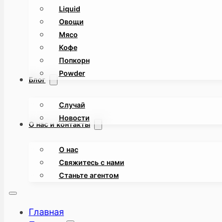
Liquid
Овощи
Мясо
Кофе
Попкорн
Powder
Блог
Случай
Новости
О нас и контакты
О нас
Свяжитесь с нами
Станьте агентом
Главная