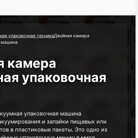
ная упаковочная техника
Двойная камера
я машина
я камера
ная упаковочная
а
акуумная упаковочная машина
акуумирования и запайки пищевых или
ов в пластиковые пакеты. Это одно из
нённых упаковочных машин в мире,