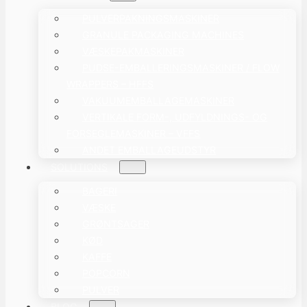
PULVERPAKNINGSMASKINER
GRANULE PACKAGING MACHINES
VÆSKEPAKMASKINER
PUDSE-EMBALLERINGSMASKINER / FLOW
WRAPPERS – HFFS
VAKUUMEMBALLAGEMASKINER
VERTIKALE FORM-, UDFYLDNINGS- OG
FORSEGLEMASKINER – VFFS
ANDET EMBALLAGEUDSTYR
SOLUTIONS
BAGERI
VÆSKE
GRØNTSAGER
KØD
KAFFE
POPCORN
PULVER
BLOG