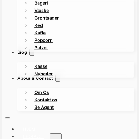
Bageri
Væske
Grøntsager
Kød
Kaffe
Popcorn
Pulver
Blog
Kasse
Nyheder
About & Contact
Om Os
Kontakt os
Be Agent
HJEM
PRODUCT