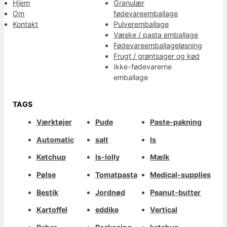
Hjem
Granulær
Om
fødevareemballage
Kontakt
Pulveremballage
Væske / pasta emballage
Fødevareemballageløsning
Frugt / grøntsager og kød
Ikke-fødevarerne
emballage
TAGS
Værktøjer
Pude
Paste-pakning
Automatic
salt
Is
Ketchup
Is-lolly
Mælk
Pølse
Tomatpasta
Medical-supplies
Bestik
Jordnød
Peanut-butter
Kartoffel
eddike
Vertical