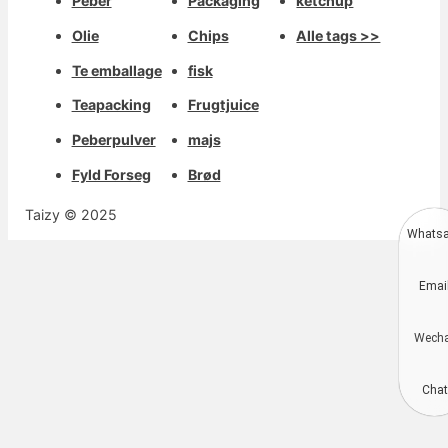
Peber
Packaging
ketchup
Olie
Chips
Alle tags >>
Te emballage
fisk
Teapacking
Frugtjuice
Peberpulver
majs
Fyld Forseg
Brød
Taizy © 2025
Whats
Deutsch
Emai
Aragonés
Português do Brasil
Wech
简体中文
Kiswahili
Chat
Русский