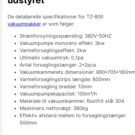
udstyret
De detaljerede specifikationer for TZ-800
vakuumpakker
er som følger:
Strømforsyningsspænding: 380V-50HZ
Vakuumpumpe motorens effekt: 3kw
Varmeforseglingseffekt: 2kw
Ultimativ vakuumtryk: 0,1pa
Antal forseglingstænger: 2*2pca
Vakuumkammerets dimensioner: 880*705*160m
Varmeforseglingstrips længde: 800mm
Varmeforsegling bredde: 10mm
Vakuumpumpekapacitet: 100m³/h
Materiale til vakuumkammer: Rustfrit stål 304
Maskinens nettovægt: 380kg
Effektiv afstand mellem to forseglingstænger:
500mm