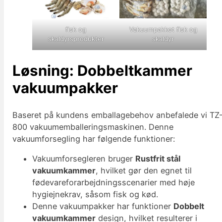
fisk og
Vakuumpakket fisk og
skaldyrsprodukter
skaldyr
Løsning: Dobbeltkammer
vakuumpakker
Baseret på kundens emballagebehov anbefalede vi TZ
800 vakuumemballeringsmaskinen. Denne
vakuumforsegling har følgende funktioner:
Vakuumforsegleren bruger
Rustfrit stål
vakuumkammer
, hvilket gør den egnet til
fødevareforarbejdningsscenarier med høje
hygiejnekrav, såsom fisk og kød.
Denne vakuumpakker har funktioner
Dobbelt
vakuumkammer
design, hvilket resulterer i