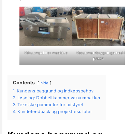
Vakuumpakker maskine
Vacuumembrygningsmaskine
pakke
Contents
hide
1
Kundens baggrund og indkøbsbehov
2
Løsning: Dobbeltkammer vakuumpakker
3
Tekniske parametre for udstyret
4
Kundefeedback og projektresultater