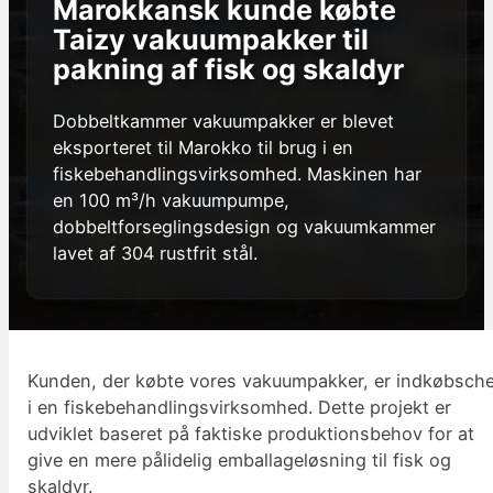
Marokkansk kunde købte
Taizy vakuumpakker til
pakning af fisk og skaldyr
Dobbeltkammer vakuumpakker er blevet
eksporteret til Marokko til brug i en
fiskebehandlingsvirksomhed. Maskinen har
en 100 m³/h vakuumpumpe,
dobbeltforseglingsdesign og vakuumkammer
lavet af 304 rustfrit stål.
Kunden, der købte vores vakuumpakker, er indkøbsch
i en fiskebehandlingsvirksomhed. Dette projekt er
udviklet baseret på faktiske produktionsbehov for at
give en mere pålidelig emballageløsning til fisk og
skaldyr.