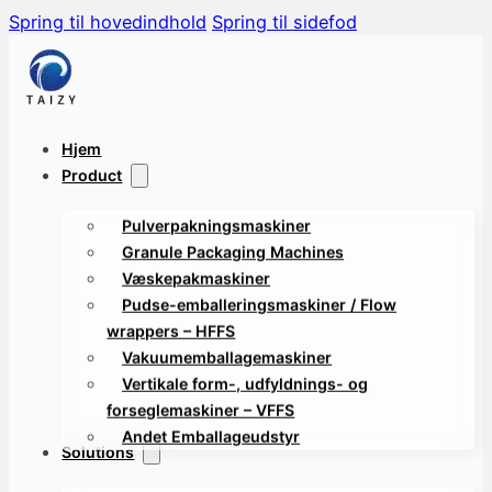
Spring til hovedindhold
Spring til sidefod
Hjem
Product
Pulverpakningsmaskiner
Granule Packaging Machines
Væskepakmaskiner
Pudse-emballeringsmaskiner / Flow
wrappers – HFFS
Vakuumemballagemaskiner
Vertikale form-, udfyldnings- og
forseglemaskiner – VFFS
Andet Emballageudstyr
Solutions