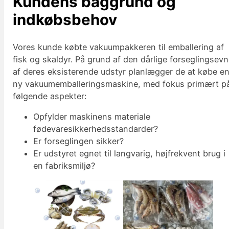
Kundens baggrund og
indkøbsbehov
Vores kunde købte vakuumpakkeren til emballering af
fisk og skaldyr. På grund af den dårlige forseglingsev
af deres eksisterende udstyr planlægger de at købe e
ny vakuumemballeringsmaskine, med fokus primært p
følgende aspekter:
Opfylder maskinens materiale
fødevaresikkerhedsstandarder?
Er forseglingen sikker?
Er udstyret egnet til langvarig, højfrekvent brug i
en fabriksmiljø?