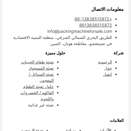
علومات الاتصال
+86-13838515872
8613838515872
info@packingmachineforsale.com
الطريق البحري الشمالي الشرقي، منطقة التنمية الاقتصادية
في تشينغتشو، مقاطعة هونان، الصين
ركة
حلول مميزة
الرئيسية
تعبئة طعام الحبيبات
حول
تعبئة المسحوق
اتصل
تعبئة السوائل /
المعجون
حلول تعبئة الطعام
الفاكهة / الخضروات
واللحوم
تعبئة غير غذائية
لعلامات
الأدوات
وسادة
تعبئة المعجون