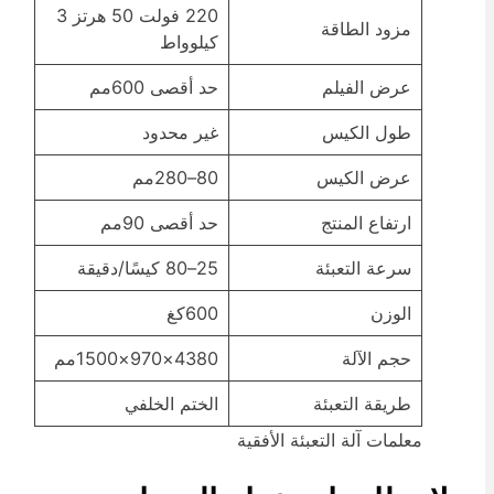
220 فولت 50 هرتز 3
مزود الطاقة
كيلوواط
عرض الفيلم
حد أقصى 600مم
طول الكيس
غير محدود
عرض الكيس
80–280مم
ارتفاع المنتج
حد أقصى 90مم
سرعة التعبئة
25–80 كيسًا/دقيقة
الوزن
600كغ
حجم الآلة
4380×970×1500مم
طريقة التعبئة
الختم الخلفي
معلمات آلة التعبئة الأفقية