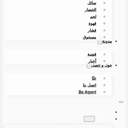
سائل
الخضار
لحم
قهوة
فشار
مسحوق
مدونة
قضية
أخبار
حول و اتصل
عنّا
اتصل بنا
Be Agent
الرئيسية
منتج