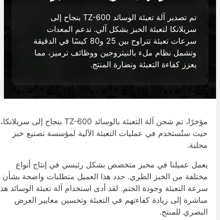
تم تصدير آلة تعبئة الوسائد TZ-600 بنجاح إلى
سريلانكا لتعبئة الخبز بشكل آلي. تدعم المعدات
سرعات تعبئة تتراوح بين 25 و80 كيسًا في الدقيقة
وتشمل نظام ملء بالنيتروجين ووظائف ترميز، مما
يعزز كفاءة التعبئة ونضارة المنتج.
مؤخرًا، تم شحن آلة التعبئة بالوسائد TZ-600 بنجاح إلى سريلانكا،
يث ستُستخدم في عمليات التعبئة الآلية لمؤسسة تصنيع خبز
حلية.
عمل عميلنا في مخبز متخصص بشكل رئيسي في إنتاج أنواع
ختلفة من الخبز الطري. حدد هذا العميل متطلبات واضحة بشأن
رعة التعبئة وجودة الختم. لقد أدى استخدام آلة تعبئة الوسائد هذه
باشرة إلى زيادة كفاءتهم في التعبئة وتحسين معايير العرض
لبصري للمنتج.