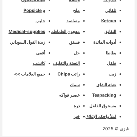
تلقائي
ملح
م Popsicle
Ketcup
مصاصة
حليب
النقانق
معجون الطماطم
Medical-supplies
أدوات المائدة
فستق
زبدة الفول السوداني
بطاطا
خل
أفقي
فلفل
التعبئة والتغليف
كاتشب
زيت
راتب Chips
جميع العلامات >>
تعبئة الشاي
سمك
Teapacking
عصير فواكه
مسحوق الفلفل
ذرة
املأ واحكم الإغلاق
خبز
ايزي © 2025