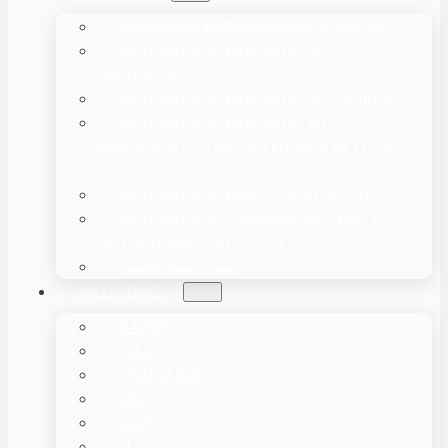
MÁQUINAS EMPACADORAS DE POLVO
MÁQUINAS DE ENVASADO DE
GRÁNULOS
MÁQUINAS DE ENVASADO DE LÍQUIDOS
MÁQUINAS DE ENVASADO EN
ALMOHADILLA / ENVOLVEDORAS DE FLUJO –
HFFS
MÁQUINAS DE EMBALAJE AL VACÍO
MÁQUINAS DE FORMADO, RELLENO Y
SELLADO VERTICAL – VFFS
معدات تعبئة وتغليف
SOLUCIONES
BAKERY
سائل
VEGETABLE
MEAT
CAFÉ
فشار