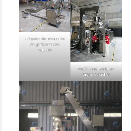
máquina de envasado
de gránulos con
volcado
multi-head weigher
granule packer