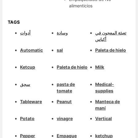
alimenticios
TAGS
تعبئة المعجون في
وسادة
أدوات
أكياس
Automatic
sal
Paleta de hielo
Ketcup
Paleta de hielo
Milk
سجق
pasta de
Medical-
tomate
supplies
Tableware
Peanut
Manteca de
maní
Potato
vinagre
Vertical
Pepper
Empaque
ketchup