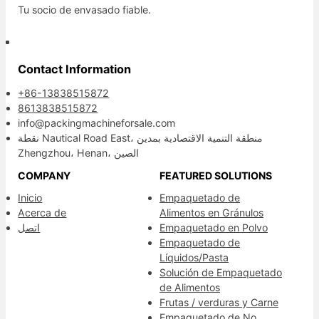
Tu socio de envasado fiable.
Contact Information
+86-13838515872
8613838515872
info@packingmachineforsale.com
نقطة Nautical Road East، منطقة التنمية الاقتصادية بمدين
Zhengzhou، Henan، الصين
COMPANY
FEATURED SOLUTIONS
Inicio
Empaquetado de
Acerca de
Alimentos en Gránulos
اتصل
Empaquetado en Polvo
Empaquetado de
Líquidos/Pasta
Solución de Empaquetado
de Alimentos
Frutas / verduras y Carne
Empaquetado de No