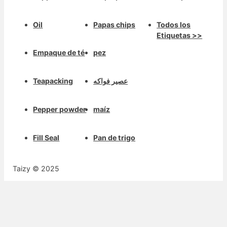
Oil
Papas chips
Todos los
Etiquetas >>
Empaque de té
pez
Teapacking
عصير فواكه
Pepper powder
maíz
Fill Seal
Pan de trigo
Taizy © 2025